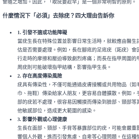
會隨之增加。因此，「取疣要趁早」是一個非常明智的原則。
什麼情況下「必須」去除疣？四大理由告訴你
1. 引發不適或功能障礙
當疣生長在特殊位置並影響日常生活時，就較應由醫生
估是否需要處理。例如，長在腳底的足底疣（跖疣）會
行走時的摩擦和壓迫導致劇烈疼痛；而長在指甲周圍的
周疣則可能破壞指甲結構，影響指甲生長。
2. 存在高度傳染風險
疣具有傳染性，不僅可能通過皮膚接觸或共用物品（如
巾、拖鞋）傳染給家人朋友，更容易自體擴散。例如，
部的疣若不處理，很容易因觸摸而傳染到臉部、頸部等
他敏感部位，造成更大範圍的感染。
3. 影響外觀或心理健康
生長在面部、頸部、手背等暴露部位的疣，可能會嚴重
響個人外觀，進而引發焦慮、自卑等心理問題。在這種