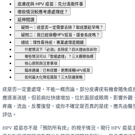
皮膚疣與 HPV 疫苗：先分清兩件事
哪些情況較應考慮處理疣？
延伸閱讀
疑問一：疣是否一定需要去除？取疣要趁早嗎？
疑問二：我已經接種HPV疫苗，還會長疣嗎？
總結：理性看待疣，專業處理是關鍵
什麼情況下「必須」去除疣？四大理由告訴你
哪些情況可以「暫緩處理」？三大觀察指標
核心原則與注意事項
臨床建議：已有疣體，更應接種HPV疫苗
如何最大化降低風險？三大防護策略
疣是否一定要處理，不能一概而論。部分皮膚疣有機會隨免疫
應逐漸消退，但若病灶快速增加、位於面部或眼周、影響外觀
疼痛、流血、反覆復發，或你不確定是否真的是疣，應先由醫
評估。
HPV 疫苗亦不是「預防所有疣」的視乎情況。現行 HPV 疫苗