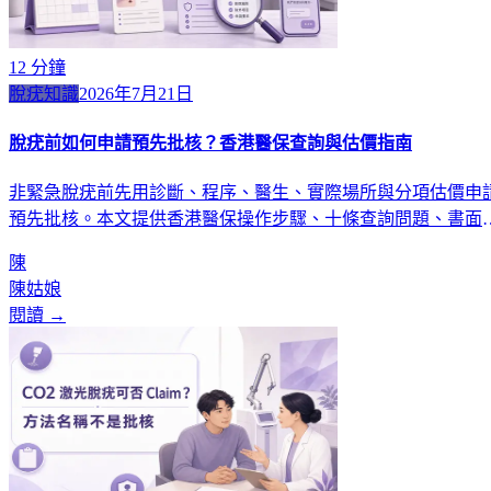
12
分鐘
脫疣知識
2026年7月21日
脫疣前如何申請預先批核？香港醫保查詢與估價指南
非緊急脫疣前先用診斷、程序、醫生、實際場所與分項估價申
預先批核。本文提供香港醫保操作步驟、十條查詢問題、書面
本及批核後變更處理。
陳
陳姑娘
閱讀 →