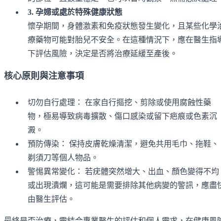
3. 孕婦或處於特殊健康狀態
懷孕期間，身體激素和免疫狀態發生變化，且某些化學
療藥物可能對胎兒不安全。在這種情況下，應在醫生指
下評估風險，決定是否將治療延緩至產後。
核心原則與注意事項
切勿自行處理： 在家自行摳挖、剪除或使用腐蝕性藥
物，極易導致病毒擴散、傷口感染或留下疤痕或色素沉
澱。
預防傳染： 保持皮膚乾燥清潔，避免共用毛巾、拖鞋、
剃須刀等個人物品。
警惕異常變化： 若疣體突然增大、出血、顏色變得不均
或出現潰爛，這可能是需要排除其他病變的警訊，應盡
由醫生評估。
最終是否治療，需結合專業醫生的評估和個人需求，在健康風