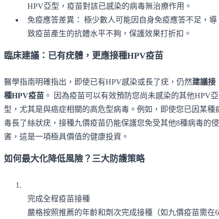
HPV亞型，疫苗對該已感染的病毒無治療作用。
免疫應答差異： 極少數人可能因自身免疫應答不足，導
致疫苗產生的抗體水平不夠，保護效果打折扣。
臨床建議：已有疣體，更應接種HPV疫苗
醫學指南明確指出，即使已有HPV感染或長了疣，仍然
建議接
種HPV疫苗
。 因為疫苗可以有效預防您尚未感染的其他HPV亞
型，尤其是與癌症相關的高危型病毒。例如，即使您已因某種
毒長了絲狀疣，接種九價疫苗仍能保護您免受其他8種病毒的侵
害，這是一項極具價值的健康投資。
如何最大化降低風險？三大防護策略
完成全程疫苗接種
嚴格按照推薦的年齡和劑次完成接種（如九價疫苗需在6