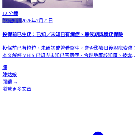
12
分鐘
脫疣知識
2026年7月21日
投保前已生疣：已知／未知已有病症、等候期與脫疣保險
投保前已有粒粒、未確診或曾看醫生，會否影響日後脫疣索償
本文解釋 VHIS 已知與未知已有病症、合理地應該知道、披露
等候期及賠償階梯。
陳
陳姑娘
閱讀 →
瀏覽更多文章