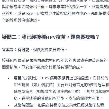
與治療成本之間做出平衡。尋求專業評估是第一步，無論是皮
科診所，或是 Kcentric 這樣專注於脫疣的醫療中心，都能提供
全的診斷與治療建議。
疑問二：我已經接種HPV疫苗，還會長疣嗎？
答案是：
有可能
，但風險會顯著降低。
接種HPV疫苗是預防由高危型HPV引起的宮頸癌等嚴重疾病的
關鍵措施，但它並不能完全杜絕所有類型的疣。
疫苗的局限性： HPV病毒家族有上百種亞型，而目前的
HPV疫苗（如九價疫苗）主要針對最常見的9種高危型
低危型病毒（如導致尖銳濕疣的6/11型）。對於引起尋
疣、扁平疣等的其他HPV亞型，疫苗的保護力有限。
感染時間點： 如果在接種疫苗之前就已經感染了某種