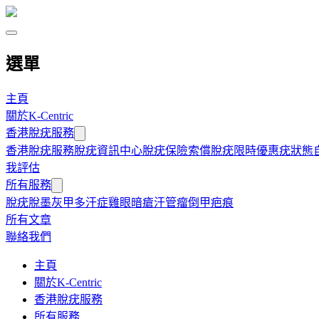
選單
主頁
關於K-Centric
香港脫疣服務
香港脫疣服務
脫疣資訊中心
脫疣保險索償
脫疣限時優惠
疣狀態
我評估
所有服務
脫疣
脫墨
灰甲
多汗症
雞眼
暗瘡
汗管瘤
倒甲
疤痕
所有文章
聯絡我們
主頁
關於K-Centric
香港脫疣服務
所有服務