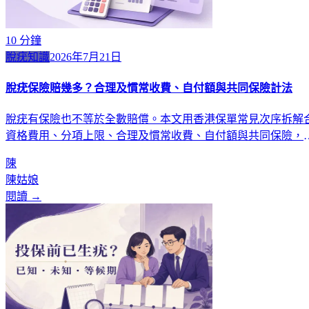
10
分鐘
脫疣知識
2026年7月21日
脫疣保險賠幾多？合理及慣常收費、自付額與共同保險計法
脫疣有保險也不等於全數賠償。本文用香港保單常見次序拆解
資格費用、分項上限、合理及慣常收費、自付額與共同保險，
附治療前書面查詢清單。
陳
陳姑娘
閱讀 →