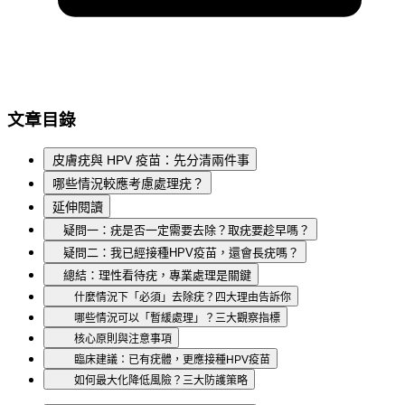
文章目錄
皮膚疣與 HPV 疫苗：先分清兩件事
哪些情況較應考慮處理疣？
延伸閱讀
疑問一：疣是否一定需要去除？取疣要趁早嗎？
疑問二：我已經接種HPV疫苗，還會長疣嗎？
總結：理性看待疣，專業處理是關鍵
什麼情況下「必須」去除疣？四大理由告訴你
哪些情況可以「暫緩處理」？三大觀察指標
核心原則與注意事項
臨床建議：已有疣體，更應接種HPV疫苗
如何最大化降低風險？三大防護策略