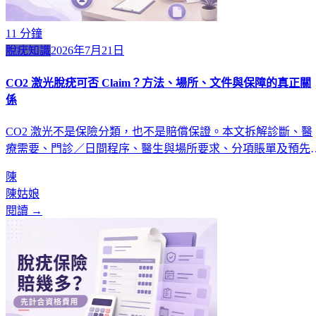
11
分鐘
脫疣知識
2026年7月21日
CO2 激光脫疣可否 Claim？方法、場所、文件與保障的真正關
係
CO2 激光不是保險分類，也不是賠償保證。本文拆解診斷、醫
療需要、門診／日間程序、醫生與場所要求、分項賬單及預先
核。
陳
陳姑娘
閱讀 →