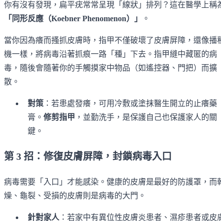
你有沒有發現，扁平疣常常呈現「線狀」排列？這在醫學上稱
「同形反應（Koebner Phenomenon）」
。
當你因為癢而搔抓皮膚時，指甲不僅破壞了皮膚屏障，還像播
機一樣，將病毒沿著抓痕一路「種」下去。指甲縫中藏匿的病
毒，隨後會隨著你的手觸摸家中物品（如遙控器、門把）而擴
散。
對策
：若患處發癢，可用冷敷或塗抹醫生開立的止癢藥
膏。
修剪指甲
，並勤洗手，是保護自己也保護家人的關
鍵。
第 3 招：修復皮膚屏障，封鎖病毒入口
病毒需要「入口」才能感染。健康的皮膚是最好的防護罩，而
燥、龜裂、受損的皮膚則是病毒的大門。
針對家人
：若家中有異位性皮膚炎患者、濕疹患者或皮