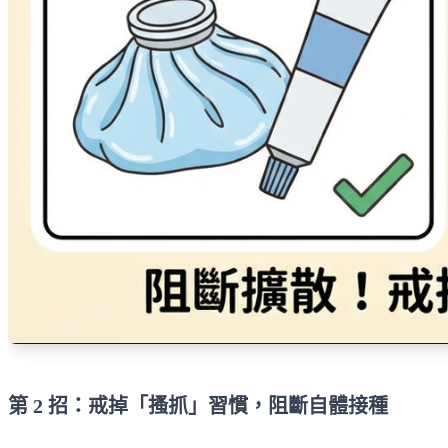
第 2 招：戒掉「搔抓」習慣，阻斷自體接種