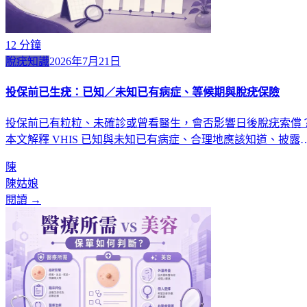
12
分鐘
脫疣知識
2026年7月21日
投保前已生疣：已知／未知已有病症、等候期與脫疣保險
投保前已有粒粒、未確診或曾看醫生，會否影響日後脫疣索償
本文解釋 VHIS 已知與未知已有病症、合理地應該知道、披露
等候期及賠償階梯。
陳
陳姑娘
閱讀 →