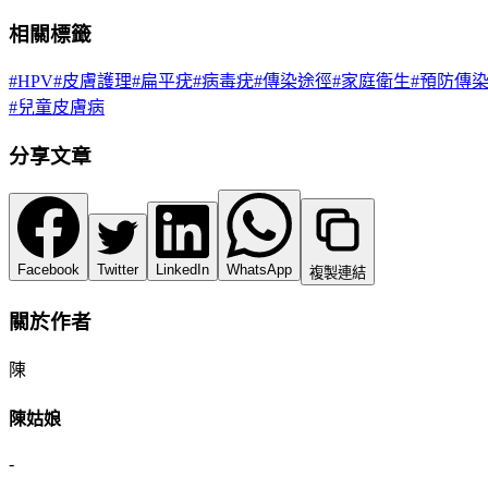
相關標籤
#
HPV
#
皮膚護理
#
扁平疣
#
病毒疣
#
傳染途徑
#
家庭衛生
#
預防傳
#
兒童皮膚病
分享文章
Facebook
Twitter
LinkedIn
WhatsApp
複製連結
關於作者
陳
陳姑娘
-