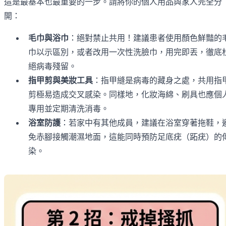
這是最基本也最重要的一步。請將你的個人用品與家人完全分
開：
毛巾與浴巾
：絕對禁止共用！建議患者使用顏色鮮豔的
巾以示區別，或者改用一次性洗臉巾，用完即丟，徹底
絕病毒殘留。
指甲剪與美妝工具
：指甲縫是病毒的藏身之處，共用指
剪極易造成交叉感染。同樣地，化妝海綿、刷具也應個
專用並定期清洗消毒。
浴室防護
：若家中有其他成員，建議在浴室穿著拖鞋，
免赤腳接觸潮濕地面，這能同時預防足底疣（跖疣）的
染。