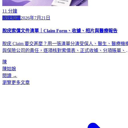
11
分鐘
脫疣知識
2026年7月21日
脫疣索償文件清單｜Claim Form、收據、相片與醫療報告
脫疣 Claim 要交甚麼？用一張清單分清受保人、醫生、醫療機
與保險公司的責任，逐項核對索償表、正式收據、分項賬單、
片、報告、正本及提交期限。
陳
陳姑娘
閱讀 →
瀏覽更多文章