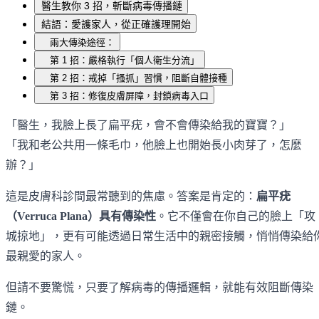
醫生教你 3 招，斬斷病毒傳播鏈
結語：愛護家人，從正確護理開始
兩大傳染途徑：
第 1 招：嚴格執行「個人衛生分流」
第 2 招：戒掉「搔抓」習慣，阻斷自體接種
第 3 招：修復皮膚屏障，封鎖病毒入口
「醫生，我臉上長了扁平疣，會不會傳染給我的寶寶？」
「我和老公共用一條毛巾，他臉上也開始長小肉芽了，怎麼
辦？」
這是皮膚科診間最常聽到的焦慮。答案是肯定的：
扁平疣
（Verruca Plana）具有傳染性
。它不僅會在你自己的臉上「攻
城掠地」，更有可能透過日常生活中的親密接觸，悄悄傳染給
最親愛的家人。
但請不要驚慌，只要了解病毒的傳播邏輯，就能有效阻斷傳染
鏈。