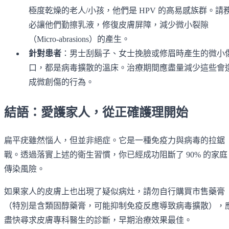
極度乾燥的老人/小孩，他們是 HPV 的高易感族群。請
必讓他們勤擦乳液，修復皮膚屏障，減少微小裂隙
（Micro-abrasions）的產生。
針對患者
：男士刮鬍子、女士挽臉或修眉時產生的微小
口，都是病毒擴散的溫床。治療期間應盡量減少這些會
成微創傷的行為。
結語：愛護家人，從正確護理開始
扁平疣雖然惱人，但並非絕症。它是一種免疫力與病毒的拉鋸
戰。透過落實上述的衛生習慣，你已經成功阻斷了 90% 的家庭
傳染風險。
如果家人的皮膚上也出現了疑似病灶，請勿自行購買市售藥膏
（特別是含類固醇藥膏，可能抑制免疫反應導致病毒擴散），
盡快尋求皮膚專科醫生的診斷，早期治療效果最佳。