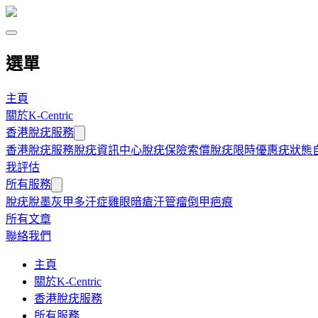
選單
主頁
關於K-Centric
香港脫疣服務
香港脫疣服務
脫疣資訊中心
脫疣保險索償
脫疣限時優惠
疣狀態
我評估
所有服務
脫疣
脫墨
灰甲
多汗症
雞眼
暗瘡
汗管瘤
倒甲
疤痕
所有文章
聯絡我們
主頁
關於K-Centric
香港脫疣服務
所有服務