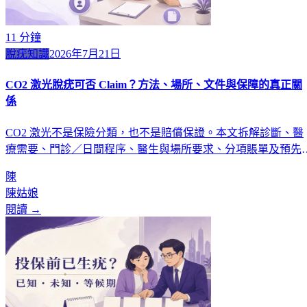
11
分鐘
脫疣知識
2026年7月21日
CO2 激光脫疣可否 Claim？方法、場所、文件與保障的真正關
係
CO2 激光不是保險分類，也不是賠償保證。本文拆解診斷、醫
療需要、門診／日間程序、醫生與場所要求、分項賬單及預先
核。
陳
陳姑娘
閱讀 →