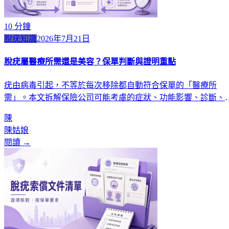
10
分鐘
脫疣知識
2026年7月21日
脫疣屬醫療所需還是美容？保單判斷與證明重點
疣由病毒引起，不等於每次移除都自動符合保單的「醫療所
需」。本文拆解保險公司可能考慮的症狀、功能影響、診斷、
法、場所與文件，並附治療前紀錄清單。
陳
陳姑娘
閱讀 →