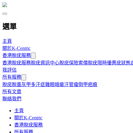
選單
主頁
關於K-Centric
香港脫疣服務
香港脫疣服務
脫疣資訊中心
脫疣保險索償
脫疣限時優惠
疣狀態
我評估
所有服務
脫疣
脫墨
灰甲
多汗症
雞眼
暗瘡
汗管瘤
倒甲
疤痕
所有文章
聯絡我們
主頁
關於K-Centric
香港脫疣服務
所有服務