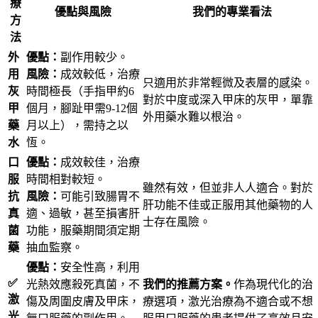
療
優點與風險
我們的專業看法
方
法
外
優點：
副作用較少。
用
風險：
成效較低，治療
只適用於非常輕微及表層的感染。
灰
時間極長（手指甲約6
對於中度或深入甲床的灰甲，單靠
甲
個月，腳趾甲需9-12個
外用藥水難以根治。
藥
月以上），需持之以
水
恆。
口
優點：
成效較佳，治療
服
時間相對較短。
雖然有效，但並非人人適合。對於
抗
風險：
可能引致腸胃不
肝功能不佳或正服用其他藥物的人
真
適、過敏，甚至損害肝
士存在風險。
菌
功能，服藥期間須定期
藥
抽血監察。
優點：
安全性高，利用
✅
光熱效應殺死真菌，不
我們的推薦方案。
作為現代化的治
激
傷及周圍皮膚及甲床，
療選項，激光治療為不適合或不想
光