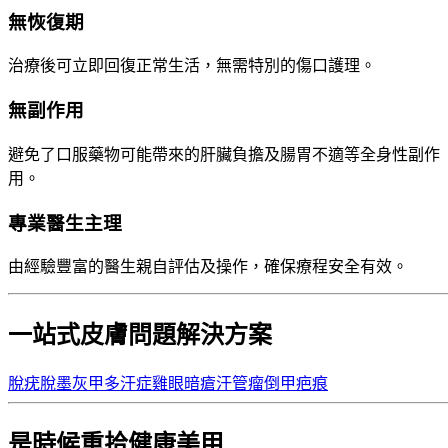
無恢復期
治療後可立即回復正常生活，無需特別的傷口護理。
無副作用
避免了口服藥物可能帶來的肝臟負擔及腸胃不適等全身性副作
用。
專業醫生主理
由經驗豐富的醫生親自評估及操作，確保療程安全有效。
一站式皮膚問題解決方案
脫疣
脫墨
灰甲
多汗症
雞眼
暗瘡
汗管瘤
倒甲
疤痕
是時候重拾健康美甲