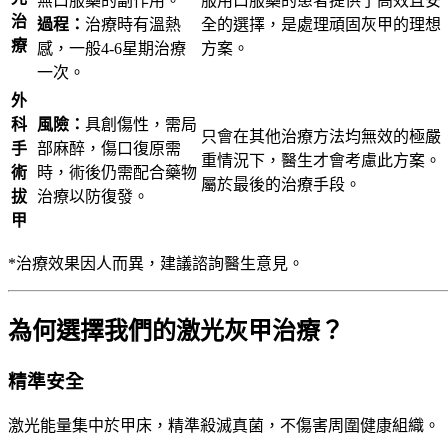
無口服藥的副作用。
服用口服藥的患者提供了高效且安
治
過程：
治療時有溫熱
全的選擇，是處理頑固灰甲的理想
療
感，一般4-6星期治療
方案。
一次。
外
科
風險：
具創傷性，需局
只會在其他治療方法均無效的極嚴
手
部麻醉，傷口復原需
重情況下，醫生才會考慮此方案。
術
時，術後仍需配合藥物
屬於最後的治療手段。
拔
治療以防復發。
甲
*治療效果因人而異，建議諮詢醫生意見。
為何選擇我們的激光灰甲治療？
精準安全
激光能量集中於甲床，精準殺滅真菌，不傷害周圍健康組織。