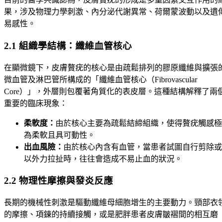
果，涉及物理力學刺激、內分泌代謝異常、荷爾蒙波動以及遺
易感性。
2.1 組織學結構：纖維血管核心
在顯微鏡下，皮膚贅疣的核心是由疏鬆排列的膠原纖維與擴張
微血管及淋巴管所構成的「纖維血管核心（Fibrovascular
Core）」，外層則包覆著角質化的表皮層。這種結構解釋了兩
重要的臨床現象：
柔軟度：
由於核心主要為疏鬆結締組織，使得贅疣觸感極
為柔軟且具可動性。
出血風險：
由於核心內含有血管，當患者試圖自行剪除或
以外力拉扯時，往往會造成不易止血的狀況。
2.2 物理性摩擦與發炎反應
長期的機械性刺激是驅動纖維母細胞增生的主要動力。頸部衣
的摩擦、項鍊的持續接觸，或是肥胖患者皮膚皺褶間的相互磨