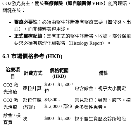
CO2激光為主。關於
醫療保險（如自願醫保 VHIS）
能否理賠
關鍵在於：
醫療必要性：
必須由醫生診斷為有醫療需要（如發炎、出
血），而非純粹美容用途。
正式醫療紀錄：
需有正式的醫生診斷書、收據，部分保單
要求必須有病理化驗報告（Histology Report）。
6.3 市場價格參考 (HKD)
治療項
價格範圍
計費方式
備註
(HKD)
目
$500 - $1,500 /
CO2 激
逐粒計算
包含診金，視乎大小而定
粒
光治療
$3,800 -
CO2 激
部位任脫
常見部位：頸部、腋下。適
$12,000 / 部位
光治療
(放題)
合多發性患者。
診金 / 檢
$800 - $1,500
次
視乎醫生資歷及診所地段
查費