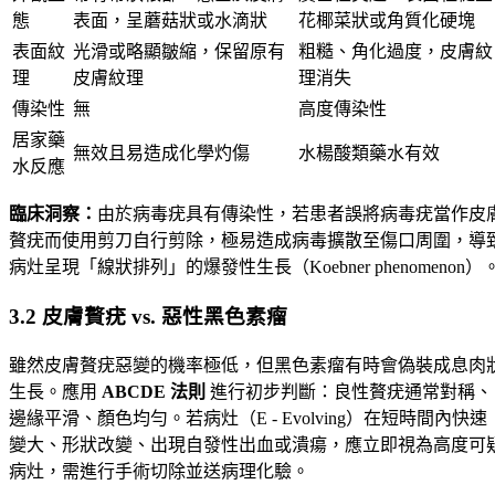
態
表面，呈蘑菇狀或水滴狀
花椰菜狀或角質化硬塊
表面紋
光滑或略顯皺縮，保留原有
粗糙、角化過度，皮膚紋
理
皮膚紋理
理消失
傳染性
無
高度傳染性
居家藥
無效且易造成化學灼傷
水楊酸類藥水有效
水反應
臨床洞察：
由於病毒疣具有傳染性，若患者誤將病毒疣當作皮
贅疣而使用剪刀自行剪除，極易造成病毒擴散至傷口周圍，導
病灶呈現「線狀排列」的爆發性生長（Koebner phenomenon）
3.2 皮膚贅疣 vs. 惡性黑色素瘤
雖然皮膚贅疣惡變的機率極低，但黑色素瘤有時會偽裝成息肉
生長。應用
ABCDE 法則
進行初步判斷：良性贅疣通常對稱、
邊緣平滑、顏色均勻。若病灶（E - Evolving）在短時間內快速
變大、形狀改變、出現自發性出血或潰瘍，應立即視為高度可
病灶，需進行手術切除並送病理化驗。