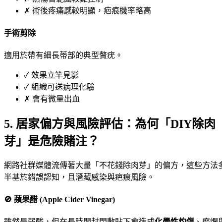
✗
術後疼痛感較明顯，疤痕機率略高
手術剪除
適用於帶有細長蒂部的典型贅疣。
✓
效果立竿見影
✓
組織可送病理化驗
✗
會有微量出血
5. 居家偏方與風險評估：為何「DIY除肉
芽」是危險賭注？
網路社群媒體流傳著大量「不花錢除肉芽」的偏方，這些方法
半基於錯誤認知，且潛藏感染與疤痕風險。
🚫 蘋果醋 (Apple Cider Vinegar)
雖然是弱酸，但在長時間封閉敷貼下會造成
化學性灼傷
、糜爛