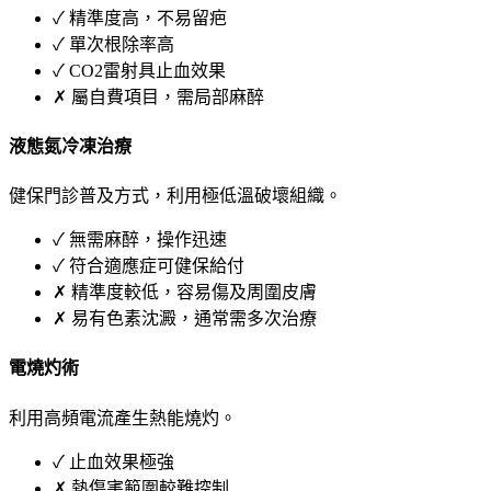
✓
精準度高，不易留疤
✓
單次根除率高
✓
CO2雷射具止血效果
✗
屬自費項目，需局部麻醉
液態氮冷凍治療
健保門診普及方式，利用極低溫破壞組織。
✓
無需麻醉，操作迅速
✓
符合適應症可健保給付
✗
精準度較低，容易傷及周圍皮膚
✗
易有色素沈澱，通常需多次治療
電燒灼術
利用高頻電流產生熱能燒灼。
✓
止血效果極強
✗
熱傷害範圍較難控制