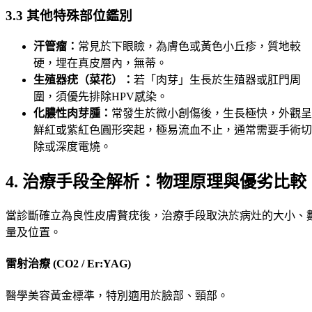
3.3 其他特殊部位鑑別
汗管瘤：
常見於下眼瞼，為膚色或黃色小丘疹，質地較
硬，埋在真皮層內，無蒂。
生殖器疣（菜花）：
若「肉芽」生長於生殖器或肛門周
圍，須優先排除HPV感染。
化膿性肉芽腫：
常發生於微小創傷後，生長極快，外觀呈
鮮紅或紫紅色圓形突起，極易流血不止，通常需要手術切
除或深度電燒。
4. 治療手段全解析：物理原理與優劣比較
當診斷確立為良性皮膚贅疣後，治療手段取決於病灶的大小、
量及位置。
雷射治療 (CO2 / Er:YAG)
醫學美容黃金標準，特別適用於臉部、頸部。