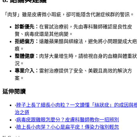
「肉芽」雖是皮膚微小瑕疵，卻可能隱含代謝症候群的警訊。
診斷優先：
在嘗試治療前，先由專科醫師確認是良性皮
贅、病毒疣還是其他病變。
拒絕偏方：
遠離蘋果醋與綁線法，避免將小問題變成大疤
痕。
整體健康：
肉芽大量增生時，請檢視自身的血糖與體重狀
況。
專業介入：
雷射治療提供了安全、美觀且高效的解決方
案。
延伸閱讀
›
脖子上長了細長小肉粒？一文讀懂「絲狀疣」的成因與
治之道
›
病毒疣跟雞眼怎麼分？皮膚科醫師教你一招辨別
›
臉上長小肉芽？小心是扁平疣！傳染力強別輕忽