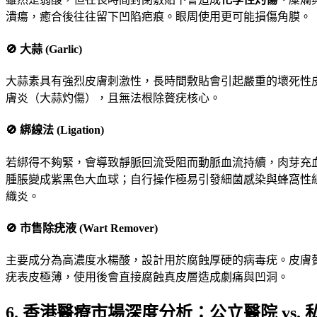
潰瘍，癒合後往往留下凹陷疤痕。眼周使用更可能損傷角膜。
🚫 大蒜 (Garlic)
大蒜素具有強烈皮膚刺激性，長時間敷貼會引起嚴重的壞死性
膚炎（大蒜灼傷），且無法根除贅疣核心。
🚫 綁線法 (Ligation)
若綁得不夠緊，會導致靜脈回流受阻而動脈血流持續，肉芽充
腫脹變成紫黑色大血球；自行操作極易引發細菌感染與蜂窩性
織炎。
🚫 市售除疣液 (Wart Remover)
主要成分為高濃度水楊酸，設計用於腐蝕厚硬的病毒疣。皮膚
疣表皮極薄，使用後會直接腐蝕真皮層造成劇痛與凹洞。
6. 香港醫療市場深度分析：公立醫院 vs. 