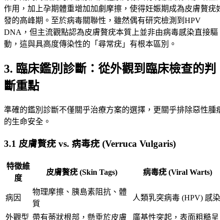
作用，加上孕期體重增加加劇摩擦，使得妊娠期成為皮膚贅疣
發的高峰期。至於病毒關聯性，雖然偶有研究檢測到HPV
DNA，但主流觀點認為皮膚贅疣本質上並非由病毒感染直接驅
動，這與具高度傳染性的「尋常疣」有根本區別。
3. 臨床鑑別診斷：從外觀到臨床檢查的判
斷重點
準確的鑑別診斷不僅關乎治療方案的選擇，更關乎排除惡性腫
的生命安全。
3.1 皮膚贅疣 vs. 病毒疣 (Verruca Vulgaris)
特徵維
皮膚贅疣 (Skin Tags)
病毒疣 (Viral Warts)
度
物理摩擦、胰島素阻抗、體
病因
人類乳突病毒 (HPV) 感
質
外觀型
帶有蒂狀根部，懸垂於皮膚
廣基性突起，表面粗糙呈