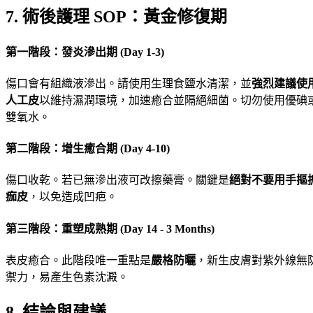
7. 術後護理 SOP：黃金修復期
第一階段：發炎滲出期 (Day 1-3)
傷口會有組織液滲出。請使用生理食鹽水清潔，並
強烈建議使
人工皮
以維持濕潤環境，加速癒合並隔絕細菌。切勿使用優碘
雙氧水。
第二階段：增生癒合期 (Day 4-10)
傷口收乾。若已無滲出液可改擦藥膏。關鍵是
絕對不要用手摳
痂皮
，以免造成凹疤。
第三階段：重塑成熟期 (Day 14 - 3 Months)
表皮癒合。此階段唯一重點是
嚴格防曬
，新生皮膚對紫外線無
禦力，易產生色素沈澱。
8. 結論與建議