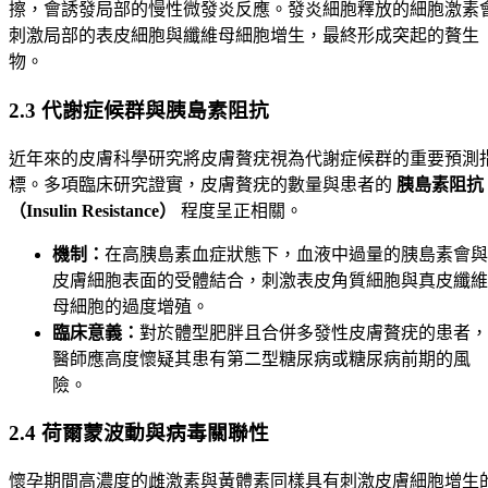
擦，會誘發局部的慢性微發炎反應。發炎細胞釋放的細胞激素
刺激局部的表皮細胞與纖維母細胞增生，最終形成突起的贅生
物。
2.3 代謝症候群與胰島素阻抗
近年來的皮膚科學研究將皮膚贅疣視為代謝症候群的重要預測
標。多項臨床研究證實，皮膚贅疣的數量與患者的
胰島素阻抗
（Insulin Resistance）
程度呈正相關。
機制：
在高胰島素血症狀態下，血液中過量的胰島素會與
皮膚細胞表面的受體結合，刺激表皮角質細胞與真皮纖維
母細胞的過度增殖。
臨床意義：
對於體型肥胖且合併多發性皮膚贅疣的患者，
醫師應高度懷疑其患有第二型糖尿病或糖尿病前期的風
險。
2.4 荷爾蒙波動與病毒關聯性
懷孕期間高濃度的雌激素與黃體素同樣具有刺激皮膚細胞增生