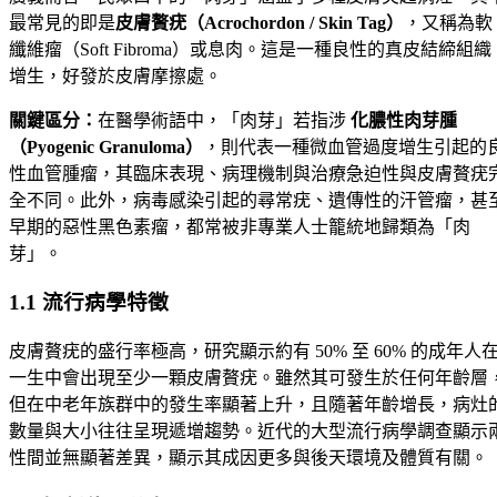
最常見的即是
皮膚贅疣（Acrochordon / Skin Tag）
，又稱為軟
纖維瘤（Soft Fibroma）或息肉。這是一種良性的真皮結締組織
增生，好發於皮膚摩擦處。
關鍵區分：
在醫學術語中，「肉芽」若指涉
化膿性肉芽腫
（Pyogenic Granuloma）
，則代表一種微血管過度增生引起的
性血管腫瘤，其臨床表現、病理機制與治療急迫性與皮膚贅疣
全不同。此外，病毒感染引起的尋常疣、遺傳性的汗管瘤，甚
早期的惡性黑色素瘤，都常被非專業人士籠統地歸類為「肉
芽」。
1.1 流行病學特徵
皮膚贅疣的盛行率極高，研究顯示約有 50% 至 60% 的成年人
一生中會出現至少一顆皮膚贅疣。雖然其可發生於任何年齡層
但在中老年族群中的發生率顯著上升，且隨著年齡增長，病灶
數量與大小往往呈現遞增趨勢。近代的大型流行病學調查顯示
性間並無顯著差異，顯示其成因更多與後天環境及體質有關。