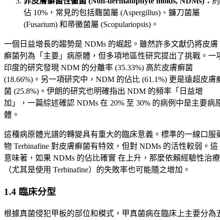
非皮膚癬菌性黴菌 (Non-dermatophyte molds, NDMs)：
約
佔 10%，常見的包括麴菌屬 (Aspergillus)、鐮刀菌屬
(Fusarium) 和帚黴菌屬 (Scopulariopsis)。
一個日益增長的趨勢是 NDMs 的崛起。雖然許多文獻仍將皮膚
癬菌列為「主要」病原體，但多項地區性研究提出了挑戰。一
印度的研究發現 NDM 的分離率 (35.33%) 高於皮膚癬菌
(18.66%)。另一項研究中，NDM 的佔比 (61.1%) 更是遠超皮膚
菌 (25.8%)。伊朗的研究也明確指出 NDM 的頻率「日益增
加」，一篇綜述確認 NDMs 在 20% 至 30% 的病例中是主要病
體。
這種病原體光譜的轉變具有重大的臨床意義。標準的一線口服
物 Terbinafine 對皮膚癬菌有特效，但對 NDMs 的活性較弱。這
意味著，如果 NDMs 的佔比確實 在上升，那麼依賴經驗性治療
（尤其是使用 Terbinafine）的失敗率也可能隨之增加。
1.4 臨床分型
根據真菌侵犯甲板的部位和模式，甲真菌病在臨床上主要分為