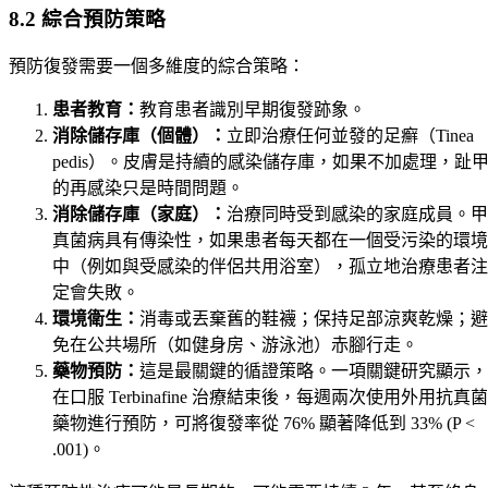
8.2 綜合預防策略
預防復發需要一個多維度的綜合策略：
患者教育：
教育患者識別早期復發跡象。
消除儲存庫（個體）：
立即治療任何並發的足癬（Tinea
pedis）。皮膚是持續的感染儲存庫，如果不加處理，趾
的再感染只是時間問題。
消除儲存庫（家庭）：
治療同時受到感染的家庭成員。甲
真菌病具有傳染性，如果患者每天都在一個受污染的環境
中（例如與受感染的伴侶共用浴室），孤立地治療患者注
定會失敗。
環境衛生：
消毒或丟棄舊的鞋襪；保持足部涼爽乾燥；避
免在公共場所（如健身房、游泳池）赤腳行走。
藥物預防：
這是最關鍵的循證策略。一項關鍵研究顯示，
在口服 Terbinafine 治療結束後，每週兩次使用外用抗真菌
藥物進行預防，可將復發率從 76% 顯著降低到 33% (P <
.001)。