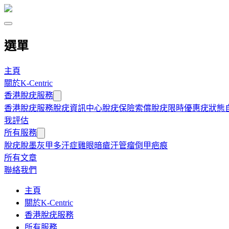
選單
主頁
關於K-Centric
香港脫疣服務
香港脫疣服務
脫疣資訊中心
脫疣保險索償
脫疣限時優惠
疣狀態
我評估
所有服務
脫疣
脫墨
灰甲
多汗症
雞眼
暗瘡
汗管瘤
倒甲
疤痕
所有文章
聯絡我們
主頁
關於K-Centric
香港脫疣服務
所有服務