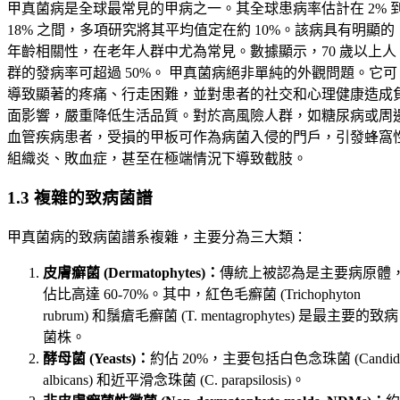
甲真菌病是全球最常見的甲病之一。其全球患病率估計在 2% 
18% 之間，多項研究將其平均值定在約 10%。該病具有明顯的
年齡相關性，在老年人群中尤為常見。數據顯示，70 歲以上人
群的發病率可超過 50%。 甲真菌病絕非單純的外觀問題。它可
導致顯著的疼痛、行走困難，並對患者的社交和心理健康造成
面影響，嚴重降低生活品質。對於高風險人群，如糖尿病或周
血管疾病患者，受損的甲板可作為病菌入侵的門戶，引發蜂窩
組織炎、敗血症，甚至在極端情況下導致截肢。
1.3 複雜的致病菌譜
甲真菌病的致病菌譜系複雜，主要分為三大類：
皮膚癬菌 (Dermatophytes)：
傳統上被認為是主要病原體
佔比高達 60-70%。其中，紅色毛癬菌 (Trichophyton
rubrum) 和鬚瘡毛癬菌 (T. mentagrophytes) 是最主要的致病
菌株。
酵母菌 (Yeasts)：
約佔 20%，主要包括白色念珠菌 (Candid
albicans) 和近平滑念珠菌 (C. parapsilosis)。