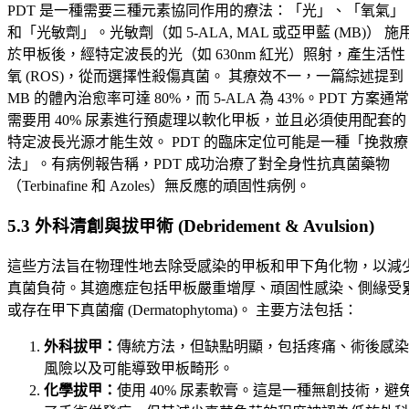
PDT 是一種需要三種元素協同作用的療法：「光」、「氧氣」
和「光敏劑」。光敏劑（如 5-ALA, MAL 或亞甲藍 (MB)） 施
於甲板後，經特定波長的光（如 630nm 紅光）照射，產生活性
氧 (ROS)，從而選擇性殺傷真菌。 其療效不一，一篇綜述提到
MB 的體內治愈率可達 80%，而 5-ALA 為 43%。PDT 方案通常
需要用 40% 尿素進行預處理以軟化甲板，並且必須使用配套的
特定波長光源才能生效。 PDT 的臨床定位可能是一種「挽救療
法」。有病例報告稱，PDT 成功治療了對全身性抗真菌藥物
（Terbinafine 和 Azoles）無反應的頑固性病例。
5.3 外科清創與拔甲術 (Debridement & Avulsion)
這些方法旨在物理性地去除受感染的甲板和甲下角化物，以減
真菌負荷。其適應症包括甲板嚴重增厚、頑固性感染、側緣受
或存在甲下真菌瘤 (Dermatophytoma)。 主要方法包括：
外科拔甲：
傳統方法，但缺點明顯，包括疼痛、術後感染
風險以及可能導致甲板畸形。
化學拔甲：
使用 40% 尿素軟膏。這是一種無創技術，避