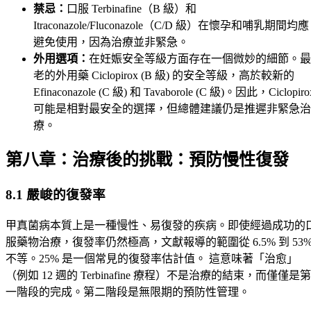
禁忌：
口服 Terbinafine（B 級）和
Itraconazole/Fluconazole（C/D 級）在懷孕和哺乳期間均應
避免使用，因為治療並非緊急。
外用選項：
在妊娠安全等級方面存在一個微妙的細節。最
老的外用藥 Ciclopirox (B 級) 的安全等級，高於較新的
Efinaconazole (C 級) 和 Tavaborole (C 級)。因此，Ciclopiro
可能是相對最安全的選擇，但總體建議仍是推遲非緊急治
療。
第八章：治療後的挑戰：預防慢性復發
8.1 嚴峻的復發率
甲真菌病本質上是一種慢性、易復發的疾病。即使經過成功的
服藥物治療，復發率仍然極高，文獻報導的範圍從 6.5% 到 53
不等。25% 是一個常見的復發率估計值。 這意味著「治愈」
（例如 12 週的 Terbinafine 療程）不是治療的結束，而僅僅是第
一階段的完成。第二階段是無限期的預防性管理。