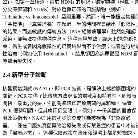
22)。 如第一章所述，由於 NDMs 的崛起，鑑定物種（例如，
分皮膚癬菌和 NDMs）對於選擇正確的口服藥物（例如，
Terbinafine vs. Itraconazole）至關重要。然而，唯一能鑑定物種
「金標準」（真菌培養）在超過一半的時間裡會給出「假陰性
的結果。而最敏感的傳統方法（PAS 組織病理學）雖然能確認
感染，卻無法提供物種信息。 這種困境導致了臨床上的次優決
策：醫生或者因為假陰性的培養結果而不予治療；或者進行經
性治療（例如使用 Terbinafine），結果卻因為病原體是 NDM 
導致治療失敗。
2.4 新型分子診斷
核酸擴增測試 (NAAT)，即 PCR 技術，是解決上述診斷困境的
關鍵。PCR 提供了比傳統方法更高的靈敏度和特異性，周轉時
間快，最重要的是，它能夠準確鑑定致病菌的屬和種。 儘管
PCR 優勢明顯，但其應用仍受限制。例如，一份美國的醫療保
險政策指出，NAAT 用於初步篩查或診斷被視為「非醫療必
需」，僅在口服抗真菌藥物治療失敗或有禁忌症的患者中才被
為「醫療必需」。 這種保險政策在臨床和經濟上都是短視的。