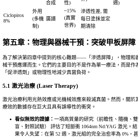
合成
性)
週)
~15%
外用
滲透性差, 需
Ciclopirox
(真實
(多機
廣譜
每日塗抹並定
8%
世界)
制)
期清除
第五章：物理與器械干預：突破甲板屏障
為了解決第四章中提到的核心難題——「滲透屏障」，物理和
械干預應運而生。它們的主要目的不是作為單一療法，而是作
「促滲透劑」或物理性地減少真菌負荷。
5.1 激光治療 (Laser Therapy)
激光治療利用光熱效應或光機械效應來殺滅真菌。然而，關於
療效的數據存在巨大且具有誤導性的衝突。
看似無效的證據：
一項高質量的研究（前瞻性、隨機、雙
盲、對照試驗） 評估了短脈衝 1064nm Nd:YAG 激光。結
果令人失望：在第 52 週，激光組的完全治愈率為 0%，