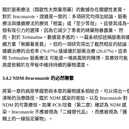
關於脈衝療法（間歇性大劑量用藥）的數據存在關鍵性差異。
對於 Itraconazole，證據是一致的：多項研究均得出結論，脈衝
療法與連續療法的療效「相當」或「至少等效」。這使其成為
個有吸引力的選擇，因為它減少了患者的總藥物暴露量。 然
而，對於 Terbinafine，數據是矛盾的。一篇系統綜述稱脈衝與
續方案「無顯著差異」。但的一項研究得出了截然相反的結論
連續治療的治愈率 (76.67%) 遠遠優於脈衝治療 (26.67%)。這表
明 Terbinafine 脈衝療法 可能是一場高風險的賭博，其療效可能
高度依賴於在甲板中維持持續的藥物濃度。
3.4.2 NDM-Itraconazole 的必然聯繫
將第一章的病原學趨勢與本章的藥物譜系相結合，可以得出一
清晰的治療路徑。鑑於 NDM 感染的增加，以及 Itraconazole 對
NDM 的可靠療效，如果 PCR/培養（第二章）確認為 NDM 感
染，Itraconazole 不應被視為「二線替代品」，而應被視為「邏
輯上的一線指定藥物」。