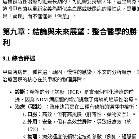
這種預防性治療可能是長期的，可能需要持續 3 年，甚至終身
這將甲真菌病重新定義為類似高血壓或糖尿病的慢性病，需要
是「管理」而不僅僅是「治愈」。
第九章：結論與未來展望：整合醫學的勝
利
9.1 綜合評述
甲真菌病是一種普遍、頑固、慢性的感染。本文的分析顯示，
治療困境的核心在於甲板的物理屏障。
診斷：
精準的分子診斷（PCR）是實現個性化治療的前
提，因為 NDM 病原體的增加挑戰了傳統的經驗性治療。
治療（現狀）：
臨床決策是在三種有缺陷的選擇中權衡：
口服：
高效，但有高風險（肝毒性、藥物交互）。
外用：
安全，但有高效益屏障，導致低療效（約
15%）。
物理：
療效極度依賴特定技術參數（例如，短脈衝