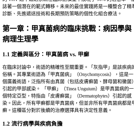
誌著一個潛在的範式轉移。未來的最佳實踐將是一種整合了精
診斷、先進遞送技術和長期預防策略的個性化組合療法。
第一章：甲真菌病的臨床挑戰：病因學與
病理生理學
1.1 定義與區分：甲真菌病 vs. 甲癬
在臨床討論中，術語的精確性至關重要。「灰指甲」是該疾病
俗稱。其專業術語為「甲真菌病」（Onychomycosis），這是一
個廣義術語，泛指所有由真菌（包括皮膚癬菌、酵母菌和黴菌
引起的甲部感染。 「甲癬」（Tinea Unguium）是甲真菌病的一
個特定亞型，特指由「皮膚癬菌」（Dermatophytes）引起的感
染。因此，所有甲癬都是甲真菌病，但並非所有甲真菌病都是
癬。這種區分對於後續的治療選擇具有決定性意義。
1.2 流行病學與疾病負擔