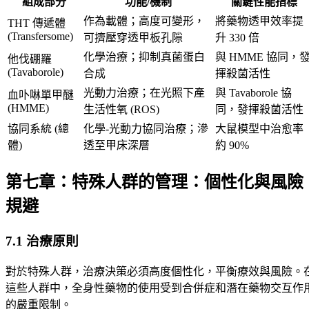
組成部分
功能/機制
關鍵性能指標
作為載體；高度可變形，
將藥物透甲效率提
THT 傳遞體
(Transfersome)
可擠壓穿透甲板孔隙
升 330 倍
化學治療；抑制真菌蛋白
與 HMME 協同，
他伐硼羅
(Tavaborole)
合成
揮殺菌活性
光動力治療；在光照下產
與 Tavaborole 協
血卟啉單甲醚
(HMME)
生活性氧 (ROS)
同，發揮殺菌活性
協同系統 (總
化學-光動力協同治療；滲
大鼠模型中治愈率
體)
透至甲床深層
約 90%
第七章：特殊人群的管理：個性化與風險
規避
7.1 治療原則
對於特殊人群，治療決策必須高度個性化，平衡療效與風險。
這些人群中，全身性藥物的使用受到合併症和潛在藥物交互作
的嚴重限制。