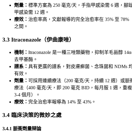
劑量：
標準方案為 250 毫克/天，手指甲感染需 6 週，腳
甲感染需 12 週。
療效：
治愈率高，文獻報導的完全治愈率在 35% 至 78%
之間。
3.3 Itraconazole（伊曲康唑）
機制：
Itraconazole 是一種三唑類藥物，抑制羊毛甾醇 14α
去甲基酶。
譜系：
具有更廣的譜系，對皮膚癬菌、念珠菌和 NDMs 
有效。
劑量：
可採用連續療法（200 毫克/天，持續 12 週）或脈
療法（400 毫克/天，即 200 毫克 BID，每月服 1 週，重複
3-4 個月）。
療效：
完全治愈率報導為 14% 至 43%。
3.4 臨床決策的微妙之處
3.4.1 脈衝劑量辯論