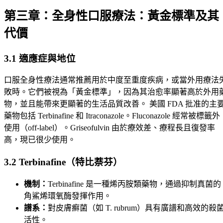
第三章：全身性口服療法：黃金標準及其
代價
3.1 適應症與地位
口服全身性療法通常推薦用於中度至重度疾病，或當外用療法
敗時。它們被視為「黃金標準」，因為其治愈率顯著高於外用
物，並且能帶來更顯著的生活品質改善。 美國 FDA 批准的主
藥物包括 Terbinafine 和 Itraconazole。Fluconazole 經常被標籤外
使用（off-label）。Griseofulvin 由於療效差、療程長且復發率
高，現已很少使用。
3.2 Terbinafine（特比萘芬）
機制：
Terbinafine 是一種烯丙胺類藥物，通過抑制真菌的
角鯊烯環氧酶發揮作用。
譜系：
對皮膚癬菌（如 T. rubrum）具有廣譜和高效的殺
活性。