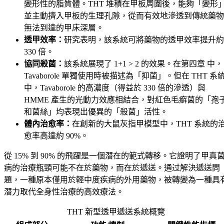
變形性的脂質體。THT 堆積在甲板周圍後，能夠「變形
並主動擠入甲板的生理孔隙，從而有效地滲透到傳統藥物
無法到達的甲床深層。
透甲效率：
研究表明，該系統可將藥物的透甲效率提升約
330 倍。
協同殺菌：
該系統展現了 1+1 > 2 的效果。在第四章 中，
Tavaborole 單獨使用時被描述為「抑菌」。但在 THT 系
中，Tavaborole 的高濃度（得益於 330 倍的滲透）與
HMME 產生的光動力效應相結合，對紅色毛癬菌的「孢
和菌絲」均表現出優異的「殺菌」活性。
體內治愈率：
在創新的大鼠灰指甲模型中，THT 系統的
愈率高達約 90%。
從 15% 到 90% 的飛躍是一個潛在的範式轉移。它證明了甲真
病的治療瓶頸可能不在於藥物，而在於遞送。通过解決遞送問
題，一種原本僅用於輕中度疾病的外用藥物，被轉變為一種具
潛力取代全身性治療的高效療法。
THT 新型透甲遞送系統概覽