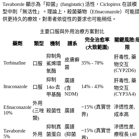
Tavaborole 顯示為「抑菌」(fungistatic) 活性，Ciclopirox 在該模
型中則「無活性」。理論上，殺菌藥物（Efinaconazole）可能
供更持久的療效，對患者依從性的要求也可能稍低。
主要口服與外用治療方案對比
完全治愈率
關鍵風險/
藥劑
類型
機制
譜系
(大致範圍)
限
抑制角
肝毒性, 藥
皮膚癬
Terbinafine
35% - 78%
口服
鯊烯環
物交互
菌
(CYP2D6)
氧酶
抑制
廣譜
肝毒性, 藥
Itraconazole
14% - 43%
口服
14α-去
(含
物交互
NDM)
(CYP3A4)
甲基酶
外用
~15% (真實世
滲透性差,
Efinaconazole
(三唑
殺菌性
廣譜
10%
界)
成本高
類)
抑制真
廣譜
滲透性差,
~15% (真實世
Tavaborole
外用
菌蛋白
(抑菌
療程長 (48
5%
界)