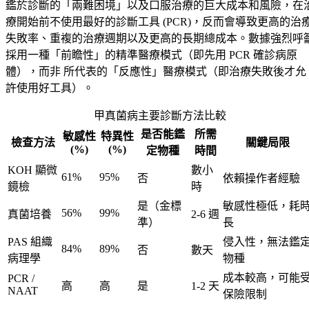
鑑於診斷的「兩難困境」以及口服治療的巨大成本和風險，在
療開始前不使用最好的診斷工具 (PCR)，反而會導致更高的治
失敗率、重複的治療週期以及更高的長期總成本。數據強烈呼
採用一種「前瞻性」的精準醫療模式（即先用 PCR 確診病原
體），而非 所代表的「反應性」醫療模式（即治療失敗後才允
許使用好工具）。
甲真菌病主要診斷方法比較
是否能鑑
所需
敏感性
特異性
檢查方法
關鍵局限
(%)
(%)
定物種
時間
KOH 顯微
數小
61%
95%
否
依賴操作者經驗
鏡檢
時
是（金標
敏感性極低，耗
56%
99%
真菌培養
2-6 週
準）
長
PAS 組織
侵入性，無法鑑
84%
89%
否
數天
病理學
物種
成本較高，可能
PCR /
高
高
是
1-2 天
NAAT
保險限制