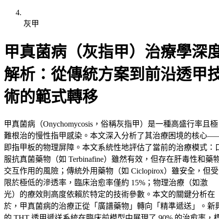
灰甲
甲真菌病（灰指甲）治療學深
解析：從傳統方案到前沿透甲
術的範式轉移
甲真菌病（Onychomycosis，俗稱灰指甲）是一種高盛行率且極
難根治的慢性指甲感染。本文深入分析了其治療困境的核心—
即指甲板的物理屏障。本文系統性地評估了當前的治療模式：
服抗真菌藥物（如 Terbinafine）雖然有效，但存在肝毒性和藥
交互作用的風險；傳統外用藥物（如 Ciclopirox）雖安全，但受
限於極低的滲透率，臨床治愈率僅約 15%；物理治療（如激
光）的療效則高度依賴於特定的技術參數。本文的關鍵分析在
於，甲真菌病的治療正從「廣譜藥物」轉向「精準遞送」。新
的 THT 透甲遞送系統在臨床前模型中展現了 90% 的治愈率，