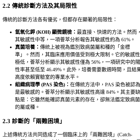
2.2 傳統診斷方法及其局限性
傳統的診斷方法各有優劣，但都存在顯著的局限性：
氫氧化鉀 (KOH) 顯微鏡檢：
最直接、快速的方法。然而
其敏感性中等，一項薈萃分析報告其敏感性約為 61%。
真菌培養：
傳統上被視為鑑別致病菌屬和種的「金標
準」。然而，其臨床應用價值受到極大限制。它的敏感性
極低，薈萃分析顯示其敏感性僅為 56%，一項研究中的
性率甚至低至 46.49%。此外，培養需要數週時間，且結
高度依賴實驗室的專業水平。
組織病理學 (PAS 染色)：
在傳統方法中，PAS 染色被認
是最敏感的。薈萃分析顯示其敏感性高達 84%。其主要
點是：它雖然能確認真菌元素的存在，卻無法鑑定致病菌
的屬或種。
2.3 診斷的「兩難困境」
上述傳統方法共同造成了一個臨床上的「兩難困境」(Catch-