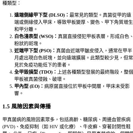
種類型：
遠端側緣甲下型 (DLSO)：
最常見的類型。真菌從甲的遠
端或側緣侵入甲床，導致甲板變厚、變色、甲下角質增生
和甲分離。
白色淺表型 (WSO)：
真菌直接侵犯甲板表層，形成白色
粉狀的斑塊。
近端甲下型 (PSO)：
真菌由近端甲皺皮侵入，通常在甲半
月處出現白色斑塊，並向遠端擴展。此類型較少見，但常
見於免疫功能低下的患者。
全甲毀損型 (TDO)：
上述各種類型發展的最終階段，整
甲板被真菌侵蝕、破壞。
甲內型 (EO)：
病原菌直接位於甲板中間層，甲床未受影
響。
1.5 風險因素與傳播
甲真菌病的風險因素眾多，包括高齡、糖尿病、周邊血管疾病
(PVD)、免疫抑制（如 HIV 或化療）、牛皮癬、穿著封閉性鞋