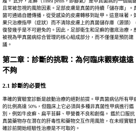
履。 此外，足癬（Tinea pedis，即腳氣）是甲真菌病的一個關
且常被忽視的風險因素。足部皮膚是真菌的持續「儲存庫」。
菌可通過自體傳播，從受感染的皮膚轉移到趾甲。這意味著，
果只治療指甲（症狀）而不清除皮膚上的真菌儲存庫（源頭）
復發幾乎是不可避免的。因此，足部衛生和足癬的徹底治療，
被視為甲真菌病綜合管理的核心組成部分，而不僅僅是預防建
議。
第二章：診斷的挑戰：為何臨床觀察遠遠
不夠
2.1 診斷的必要性
準確的實驗室診斷是啟動治療的絕對前提。甲真菌病佔所有甲
的比例高達 50%，但臨床上它必須與多種非真菌性甲病進行鑑
別，例如牛皮癬、扁平苔蘚、甲營養不良和創傷。 鑑於口服抗
真菌藥物存在潛在的肝毒性和藥物交互作用風險，在未經實驗
確診前開始經驗性治療是不可取的。