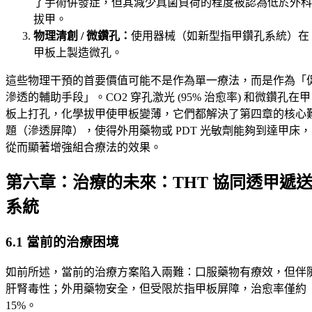
了手術併發症，但其減少真菌負荷的程度被認為低於外科
拔甲。
物理清創 / 微鑽孔：
使用器械（如新型指甲鑽孔系統）在
甲板上製造微孔。
這些物理干預的首要價值可能不是作為單一療法，而是作為「
滲透的輔助手段」。CO2 穿孔激光 (95% 治愈率) 和微鑽孔在甲
板上打孔，化學拔甲使甲板變薄，它們都解決了第四章的核心
題（滲透屏障），使得外用藥物或 PDT 光敏劑能夠到達甲床，
從而顯著增強組合療法的效果。
第六章：治療的未來：THT 協同透甲遞
系統
6.1 當前的治療困境
如前所述，當前的治療方案陷入兩難：口服藥物有療效，但伴
肝腎毒性；外用藥物安全，但受限於指甲板屏障，治愈率僅約
15%。