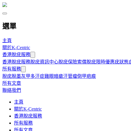
選單
主頁
關於K-Centric
香港脫疣服務
香港脫疣服務
脫疣資訊中心
脫疣保險索償
脫疣限時優惠
疣狀態
所有服務
脫疣
脫墨
灰甲
多汗症
雞眼
暗瘡
汗管瘤
倒甲
疤痕
所有文章
聯絡我們
主頁
關於K-Centric
香港脫疣服務
所有服務
所有文章