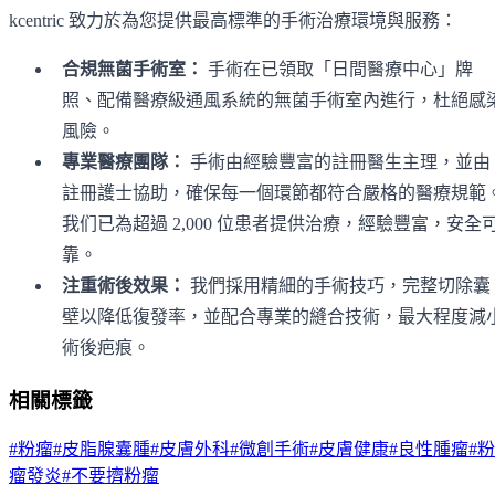
kcentric 致力於為您提供最高標準的手術治療環境與服務：
合規無菌手術室：
手術在已領取「日間醫療中心」牌
照、配備醫療級通風系統的無菌手術室內進行，杜絕感
風險。
專業醫療團隊：
手術由經驗豐富的註冊醫生主理，並由
註冊護士協助，確保每一個環節都符合嚴格的醫療規範
我们已為超過 2,000 位患者提供治療，經驗豐富，安全
靠。
注重術後效果：
我們採用精細的手術技巧，完整切除囊
壁以降低復發率，並配合專業的縫合技術，最大程度減
術後疤痕。
相關標籤
#
粉瘤
#
皮脂腺囊腫
#
皮膚外科
#
微創手術
#
皮膚健康
#
良性腫瘤
#
粉
瘤發炎
#
不要擠粉瘤