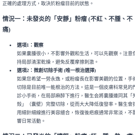
正確的處理方式，取決於粉瘤目前的狀態。
情況一：未發炎的「安靜」粉瘤 (不紅、不腫、不
痛)
選項1：觀察
如果囊腫很小，不影響外觀和生活，可以先觀察。注意
持局部清潔乾燥，避免反覆摩擦刺激。
選項2：微創切除手術 (唯一根治選擇)
如果您希望一勞永逸，或粉瘤長在影響美觀的位置，手
切除是目前唯一能根治的方法。這是一個皮膚科常見的
診小手術，在局部麻醉下進行，醫生会將囊腫連同其「
殼」（囊壁）完整切除，從而大大降低復發率。醫生會
用細針細線進行美容縫合，恢復後疤痕通常非常淡，不
響日常活動。