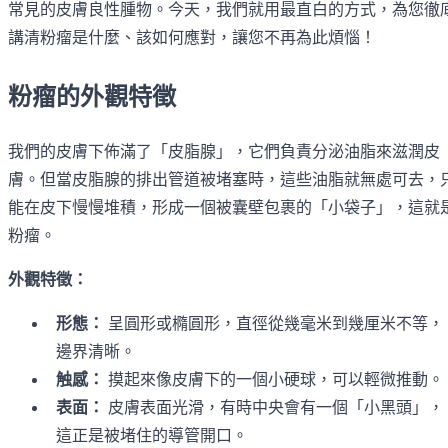
常見的皮膚良性腫物。今天，我們就用最直白的方式，為您徹
講清粉瘤是什麼、該如何應對，讓您不再為此煩惱！
粉瘤的外觀特徵
我們的皮膚下佈滿了「皮脂腺」，它們負責分泌油脂來滋潤皮
膚。但當皮脂腺的排出管道被堵塞時，這些油脂就無處可去，
能在皮下慢慢堆積，形成一個被囊壁包裹的「小袋子」，這就
粉瘤。
外觀特徵：
形態：
呈圓形或橢圓形，直徑從幾毫米到幾厘米不等，
邊界清晰。
触感：
摸起來像皮膚下的一個小硬球，可以輕微推動。
表面：
皮膚表面光滑，有時中央會有一個「小黑頭」，
這正是被堵住的導管開口。