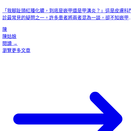
「我腳趾頭紅腫化膿，到底是嵌甲還是甲溝炎？」這是皮膚科
診最常見的疑問之一。許多患者將兩者混為一談，卻不知嵌甲
結構問題，甲溝炎是感染問題，兩者互為因果卻截然不同。本
陳
由皮膚科醫生專業解析嵌甲與甲溝炎的定義、核心差異、症狀
陳姑娘
比與日常養護要點，協助您正確辨別、精準處理，不再用錯方
閱讀 →
耽誤病情。
瀏覽更多文章