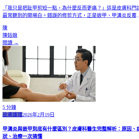
「我只是把趾甲剪短一點，為什麼反而更痛？」這是皮膚科門
最常聽到的開場白。錯誤的修剪方式，正是嵌甲、甲溝炎反覆
作的最大元兇。本文由皮膚科醫生完整解析兩大錯誤剪法、三
陳
修剪黃金原則，並提供從浸泡、修剪到打磨的完整7步驟圖解。
陳姑娘
學會正確剪趾甲，就能預防九成以上的甲溝困擾。
閱讀 →
5
分鐘
皮膚護理
2026年2月19日
甲溝炎與嵌甲到底有什麼區別？皮膚科醫生完整解析：原因、
狀、治療一次搞懂