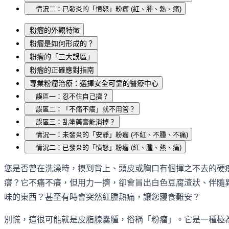
情況二：已發炎的「憤怒」粉瘤 (紅、腫、熱、痛)
粉瘤的外觀特徵
粉瘤是如何形成的？
粉瘤的「三大誤區」
粉瘤的正確應對指南
專業粉瘤治療：選擇安全可靠的醫療中心
誤區一：忍不住自己擠？
誤區二：「不痛不癢」就不用管？
誤區三：乱塗藥膏能消掉？
情況一：未發炎的「安靜」粉瘤 (不紅、不腫、不痛)
情況二：已發炎的「憤怒」粉瘤 (紅、腫、熱、痛)
您是否曾在洗澡時，摸到背上、頭皮或胸口有個揮之不去的硬
瘩？它不痛不癢，但用力一擠，卻會冒出白色豆腐渣狀、伴隨
味的東西？甚至有時會突然紅腫熱痛，讓您寢食難安？
別慌，這很可能就是皮脂腺囊腫，俗稱「粉瘤」。它是一種極