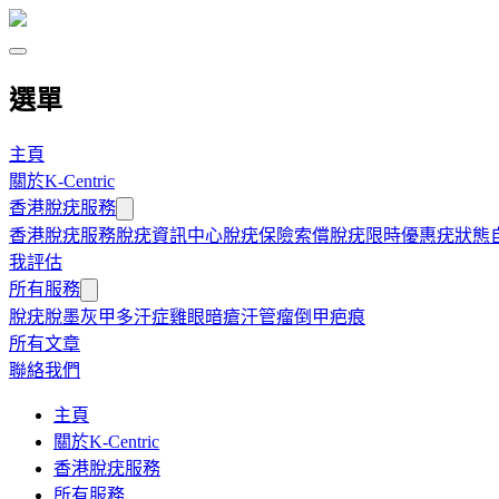
選單
主頁
關於K-Centric
香港脫疣服務
香港脫疣服務
脫疣資訊中心
脫疣保險索償
脫疣限時優惠
疣狀態
我評估
所有服務
脫疣
脫墨
灰甲
多汗症
雞眼
暗瘡
汗管瘤
倒甲
疤痕
所有文章
聯絡我們
主頁
關於K-Centric
香港脫疣服務
所有服務