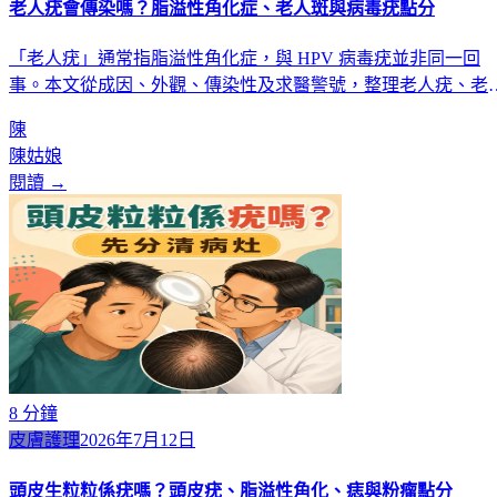
老人疣會傳染嗎？脂溢性角化症、老人斑與病毒疣點分
「老人疣」通常指脂溢性角化症，與 HPV 病毒疣並非同一回
事。本文從成因、外觀、傳染性及求醫警號，整理老人疣、老
斑與病毒疣的分別。
陳
陳姑娘
閱讀 →
8
分鐘
皮膚護理
2026年7月12日
頭皮生粒粒係疣嗎？頭皮疣、脂溢性角化、痣與粉瘤點分