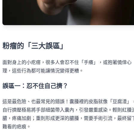
粉瘤的「三大誤區」
面對身上的小疙瘩，很多人會忍不住「手癢」，或抱著僥倖心
理，這些行為都可能讓情況變得更糟。
誤區一：忍不住自己擠？
這是最危險、也最常見的錯誤！囊腫裡的皮脂就像「豆腐渣」
自行擠壓極易將手部細菌帶入囊內，引發嚴重感染。輕則紅腫
膿，疼痛加劇；重則形成更深的膿腫，需要手術引流，最終留
難看的疤痕。