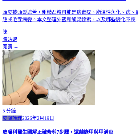
頭皮被頭髮遮蓋，粗糙凸粒可能是病毒疣、脂溢性角化、痣、
腫或毛囊病變。本文整理外觀和觸感線索，以及哪些變化不應
接當疣脫除。
陳
陳姑娘
閱讀 →
5
分鐘
皮膚護理
2026年2月19日
皮膚科醫生圖解正確修剪7步驟，遠離嵌甲與甲溝炎