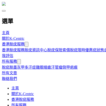
選單
主頁
關於K-Centric
香港脫疣服務
香港脫疣服務
脫疣資訊中心
脫疣保險索償
脫疣限時優惠
疣狀態
我評估
所有服務
脫疣
脫墨
灰甲
多汗症
雞眼
暗瘡
汗管瘤
倒甲
疤痕
所有文章
聯絡我們
主頁
關於K-Centric
香港脫疣服務
所有服務