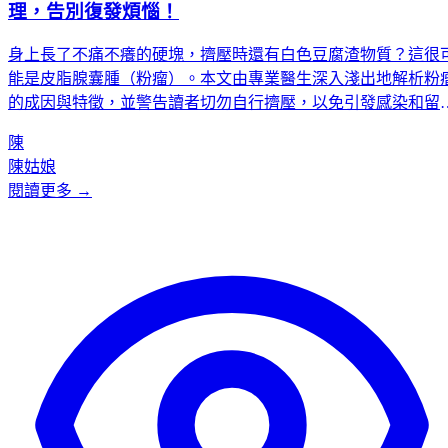
理，告別復發煩惱！
身上長了不痛不癢的硬塊，擠壓時還有白色豆腐渣物質？這很
能是皮脂腺囊腫（粉瘤）。本文由專業醫生深入淺出地解析粉
的成因與特徵，並警告讀者切勿自行擠壓，以免引發感染和留
疤。文章清晰指引了兩種處理方式：對於未發炎的粉瘤，可選
陳
觀察或透過微創手術根治；對於已發炎的粉瘤，則需先消炎再
陳姑娘
慮手術。最後，文章提醒在特定情況下（如突然變大、反覆發
閱讀更多 →
炎）應立即就醫，並介紹了專業醫療中心的可靠服務與保險理
協助。