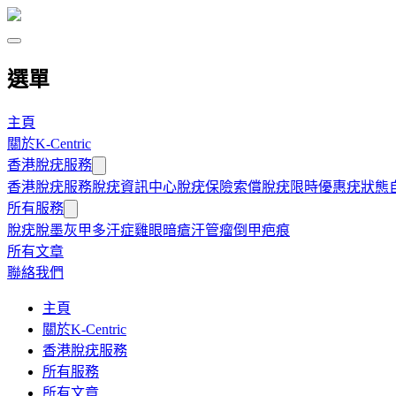
選單
主頁
關於K-Centric
香港脫疣服務
香港脫疣服務
脫疣資訊中心
脫疣保險索償
脫疣限時優惠
疣狀態
所有服務
脫疣
脫墨
灰甲
多汗症
雞眼
暗瘡
汗管瘤
倒甲
疤痕
所有文章
聯絡我們
主頁
關於K-Centric
香港脫疣服務
所有服務
所有文章