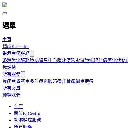
選單
主頁
關於K-Centric
香港脫疣服務
香港脫疣服務
脫疣資訊中心
脫疣保險索償
脫疣限時優惠
疣狀態
我評估
所有服務
脫疣
脫墨
灰甲
多汗症
雞眼
暗瘡
汗管瘤
倒甲
疤痕
所有文章
聯絡我們
主頁
關於K-Centric
香港脫疣服務
所有服務