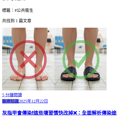
標籤：#
公共衛生
共找到
1
篇文章
5
分鐘閱讀
醫療知識
2025年12月22日
灰指甲會傳染❗️這些壞習慣快改掉❌：全面解析傳染途