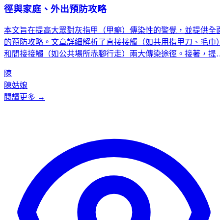
徑與家庭、外出預防攻略
本文旨在提高大眾對灰指甲（甲癬）傳染性的警覺，並提供全
的預防攻略。文章詳細解析了直接接觸（如共用指甲刀、毛巾
和間接接觸（如公共場所赤腳行走）兩大傳染途徑。接著，提
了家庭物品專人專用、定期消毒，以及外出自帶拖鞋等實用的
陳
防措施，特別強調需保護老人和小孩等免疫力低人群。最後，
陳姑娘
紹 K-Centric 持牌日間醫療中心的專業治療服務，作為感染後的
閱讀更多 →
可靠解決方案。