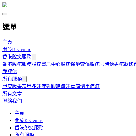
選單
主頁
關於K-Centric
香港脫疣服務
香港脫疣服務
脫疣資訊中心
脫疣保險索償
脫疣限時優惠
疣狀態
我評估
所有服務
脫疣
脫墨
灰甲
多汗症
雞眼
暗瘡
汗管瘤
倒甲
疤痕
所有文章
聯絡我們
主頁
關於K-Centric
香港脫疣服務
所有服務