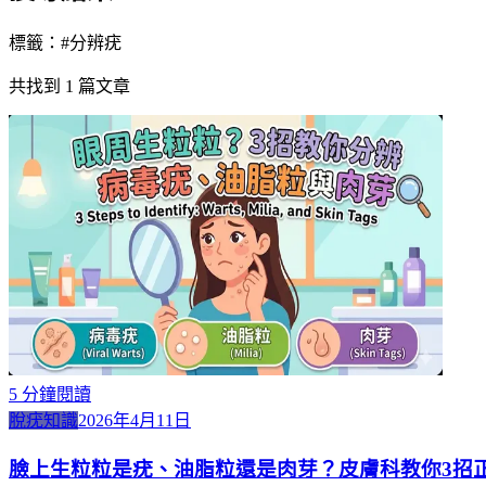
標籤：#
分辨疣
共找到
1
篇文章
5
分鐘閱讀
脫疣知識
2026年4月11日
臉上生粒粒是疣、油脂粒還是肉芽？皮膚科教你3招