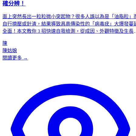
確分辨！
面上突然長出一粒粒微小突起物？很多人誤以為是「油脂粒」
自行擠壓或針清，結果導致具高傳染性的「病毒疣」大爆發蔓
全面！本文教你 3 招快速自我檢測，從成因、外觀特徵及生長
置，準確分辨病毒疣、油脂粒（粟丘疹）及肉芽（皮膚息肉）
陳
並警告為何切勿自行處理不明皮膚增生。
陳姑娘
閱讀更多 →