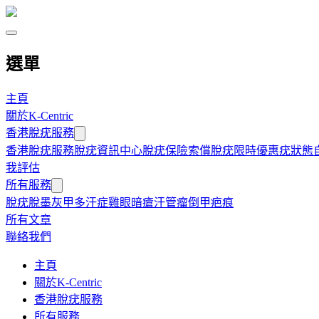
選單
主頁
關於K-Centric
香港脫疣服務
香港脫疣服務
脫疣資訊中心
脫疣保險索償
脫疣限時優惠
疣狀態
我評估
所有服務
脫疣
脫墨
灰甲
多汗症
雞眼
暗瘡
汗管瘤
倒甲
疤痕
所有文章
聯絡我們
主頁
關於K-Centric
香港脫疣服務
所有服務