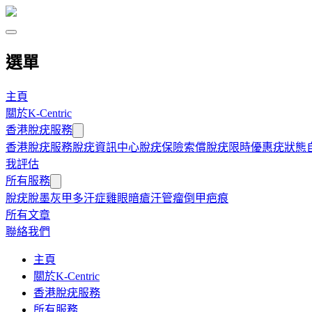
選單
主頁
關於K-Centric
香港脫疣服務
香港脫疣服務
脫疣資訊中心
脫疣保險索償
脫疣限時優惠
疣狀態
我評估
所有服務
脫疣
脫墨
灰甲
多汗症
雞眼
暗瘡
汗管瘤
倒甲
疤痕
所有文章
聯絡我們
主頁
關於K-Centric
香港脫疣服務
所有服務