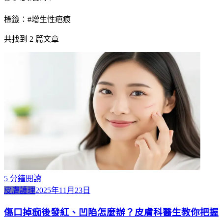
標籤：#
增生性疤痕
共找到
2
篇文章
5
分鐘閱讀
皮膚護理
2025年11月23日
傷口掉痂後發紅、凹陷怎麼辦？皮膚科醫生教你把握