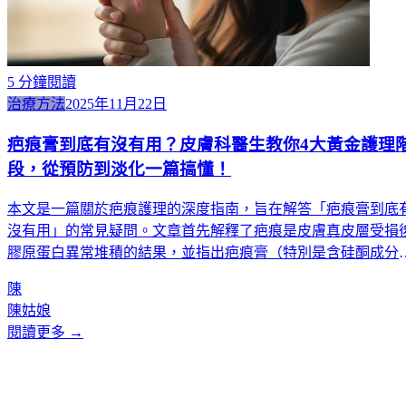
5
分鐘閱讀
治療方法
2025年11月22日
疤痕膏到底有沒有用？皮膚科醫生教你4大黃金護理
段，從預防到淡化一篇搞懂！
本文是一篇關於疤痕護理的深度指南，旨在解答「疤痕膏到底
沒有用」的常見疑問。文章首先解釋了疤痕是皮膚真皮層受損
膠原蛋白異常堆積的結果，並指出疤痕膏（特別是含硅酮成分
的）主要作用在於「預防」新疤痕增生，而非消除舊疤。接著
陳
文章詳細介紹了疤痕護理的四大黃金階段：從傷後7天內的消
陳姑娘
炎、1個月內的減張與預防、1-3個月的早期干預黃金期，到3-6
閱讀更多 →
個月後的針對性治療。內容強調了正確使用疤痕凝膠的時機、
法與頻率，並提醒讀者應避免塗抹過厚、不防曬等常見誤區，
後建議在處理嚴重或複雜疤痕時，應尋求專業醫療機構的協助