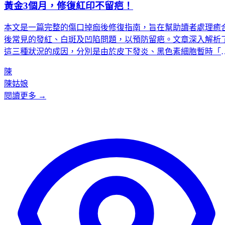
黃金3個月，修復紅印不留疤！
本文是一篇完整的傷口掉痂後修復指南，旨在幫助讀者處理癒
後常見的發紅、白斑及凹陷問題，以預防留疤。文章深入解析
這三種狀況的成因，分別是由於皮下發炎、黑色素細胞暫時「
工」及膠原蛋白流失所致，並提供了針對性的處理對策，如抗
陳
炎、保濕和正確使用祛疤產品。此外，文章強調了掉痂後3個月
陳姑娘
是「黃金修復期」，並提供了清潔、防曬、忌口和冷敷止癢等
閱讀更多 →
個通用護理黃金法則。最後，文章將疤痕分為不同修復難易等
級，並建議在面對複雜疤痕時，應尋求如K-Centric等專業醫療
構的協助。