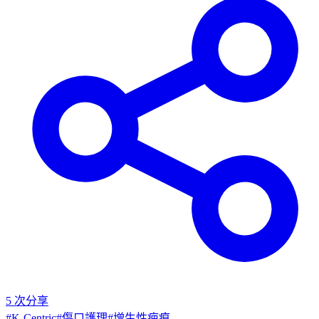
5
次分享
#
K-Centric
#
傷口護理
#
增生性疤痕