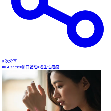
0
次分享
#
K-Centric
#
傷口護理
#
增生性疤痕