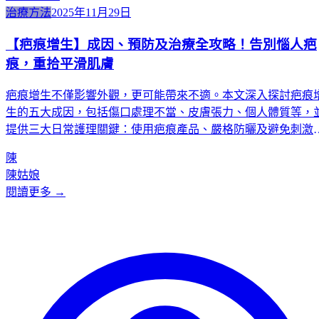
治療方法
2025年11月29日
【疤痕增生】成因、預防及治療全攻略！告別惱人疤
痕，重拾平滑肌膚
疤痕增生不僅影響外觀，更可能帶來不適。本文深入探討疤痕
生的五大成因，包括傷口處理不當、皮膚張力、個人體質等，
提供三大日常護理關鍵：使用疤痕產品、嚴格防曬及避免刺激
助您有效預防。同時介紹Kcentric專業醫療中心如何在合規的無
陳
菌手術室中，透過經驗豐富的醫療團隊進行脫疣、脫墨等治療
陳姑娘
從源頭降低留疤風險，讓您安心重拾平滑肌膚。
閱讀更多 →