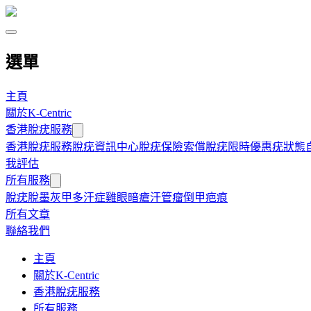
選單
主頁
關於K-Centric
香港脫疣服務
香港脫疣服務
脫疣資訊中心
脫疣保險索償
脫疣限時優惠
疣狀態
我評估
所有服務
脫疣
脫墨
灰甲
多汗症
雞眼
暗瘡
汗管瘤
倒甲
疤痕
所有文章
聯絡我們
主頁
關於K-Centric
香港脫疣服務
所有服務