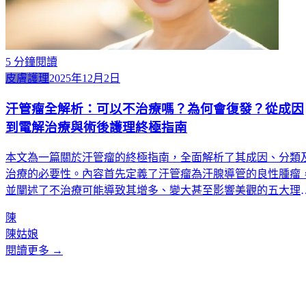
5
分鐘閱讀
皮膚護理
2025年12月2日
汗管瘤全解析：可以不治療嗎？為何會復發？從成因
到電解治療與術後護理終極指南
本文為一篇關於汗管瘤的終極指南，全面解析了其成因、分類
治療的必要性。內容首先定義了汗管瘤為汗腺導管的良性腫瘤
並闡述了不治療可能導致其增多、變大甚至影響美觀的五大理
由。文章深入探討了汗管瘤的四大成因（汗腺發育、內分泌、
陳
傳、傷口），並釐清了「復發」的真正含義——治療是清除現
陳姑娘
瘤體，但無法阻止身體因內在因素生成新的瘤體。文中詳細介
閱讀更多 →
了目前最有效的「電解治療」方式，並提供了完整的治療前（
開經期、睡好）與治療後（防曬、忌口、防水）的護理全攻略
最後，推薦Kcentric作為專業、安全的治療選擇，強調其醫療級
環境與經驗豐富的醫生團隊。