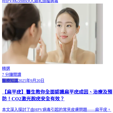
#
HPV
#
Kcentric
#
人類乳頭瘤病毒
精選
7
分鐘閱讀
醫療知識
2025年9月20日
【扁平疣】醫生教你全面認識扁平疣成因、治療及預
防！CO2激光脫疣安全有效？
本文深入探討了由HPV病毒引起的常見皮膚問題——扁平疣。