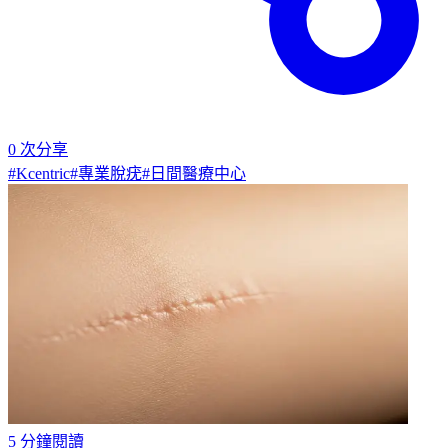
0
次分享
#
Kcentric
#
專業脫疣
#
日間醫療中心
5
分鐘閱讀