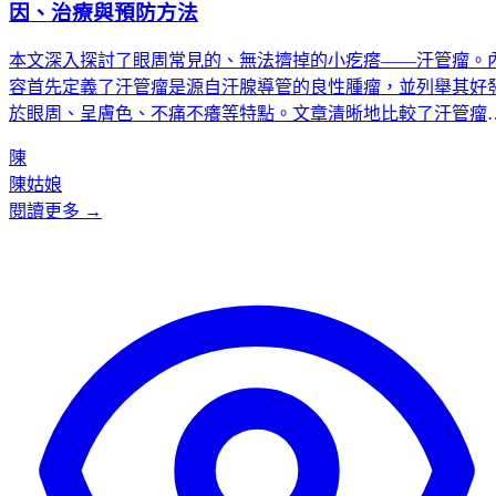
因、治療與預防方法
本文深入探討了眼周常見的、無法擠掉的小疙瘩——汗管瘤。
容首先定義了汗管瘤是源自汗腺導管的良性腫瘤，並列舉其好
於眼周、呈膚色、不痛不癢等特點。文章清晰地比較了汗管瘤
痘痘、脂肪粒的根本區別，並強調汗管瘤無法自行消退，若置
陳
不理可能擴散並影響眼部外觀。文中介紹了激光、電灼等專業
陳姑娘
美治療方法，並強烈建議切勿自行擠壓。最後，推薦Kcentric作
閱讀更多 →
為專業、安全的治療選擇，突出其在醫療級無菌環境中由經驗
富的醫生提供服務的優勢。