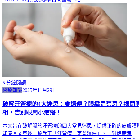
5
分鐘閱讀
醫療知識
2025年11月29日
破解汗管瘤的4大迷思：會遺傳？眼霜是禁忌？揭開
相，告別眼周小疙瘩！
本文旨在破解關於汗管瘤的四大常見迷思，提供正確的皮膚護
知識。文章逐一駁斥了「汗管瘤一定會遺傳」、「對健康無