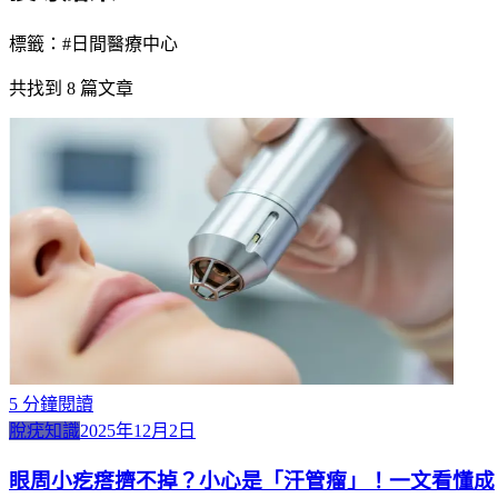
標籤：#
日間醫療中心
共找到
8
篇文章
5
分鐘閱讀
脫疣知識
2025年12月2日
眼周小疙瘩擠不掉？小心是「汗管瘤」！一文看懂成