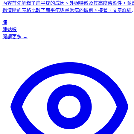
內容首先解釋了扁平疣的成因、外觀特徵及其高度傳染性，並
過清晰的表格比較了扁平疣與尋常疣的區別。接著，文章詳細
紹了五種主流的醫療治療方法，包括冷凍治療、電灼、外用藥
陳
物、手術切除，並重點分析了二氧化碳（CO2）激光治療的精
陳姑娘
準、安全及微創優勢。文章強調尋求專業醫生主理治療的重要
閱讀更多 →
性，並說明了術前術後的護理要點，以及如何從日常衛生習慣
手預防扁平疣。最後，透過真實客戶見證和常見問題解答，為
者提供了全面、可靠的扁平疣治療與預防指南。