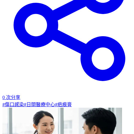
0
次分享
#
傷口感染
#
日間醫療中心
#
疤痕膏