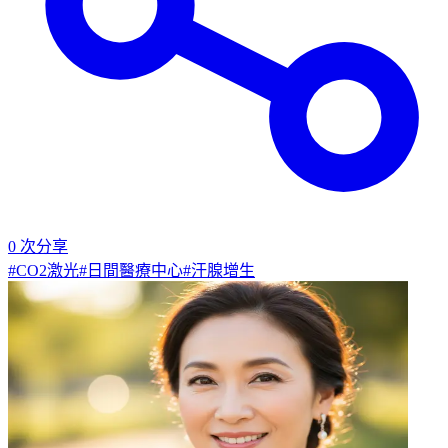
0
次分享
#
CO2激光
#
日間醫療中心
#
汗腺增生