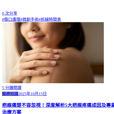
0
次分享
#
傷口護理
#
微創手術
#
拆線時間表
5
分鐘閱讀
醫療知識
2025年10月15日
疤痕痛楚不容忽視！深度解析5大疤痕疼痛成因及專
治療方案