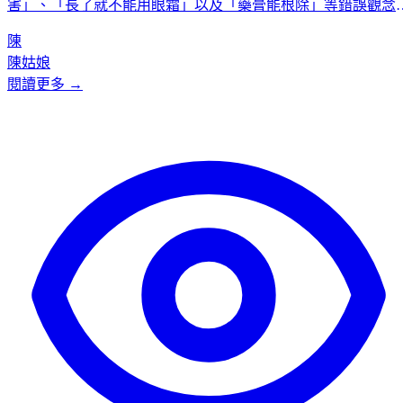
害」、「長了就不能用眼霜」以及「藥膏能根除」等錯誤觀念
內容強調，汗管瘤與遺傳及內分泌失調有關，是身體健康的警
陳
號；眼霜可以謹慎選用；而外用藥膏則無法觸及真皮層的根部
陳姑娘
文章最後指出，激光等專業醫美治療是唯一根治途徑，並推薦
閱讀更多 →
Kcentric作為安全可靠的選擇，憑藉其醫療級無菌環境和經驗豐
富的醫生團隊，為患者提供有效的解決方案。