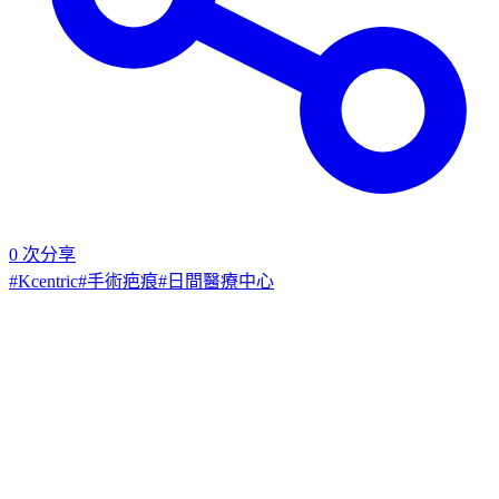
0
次分享
#
Kcentric
#
手術疤痕
#
日間醫療中心