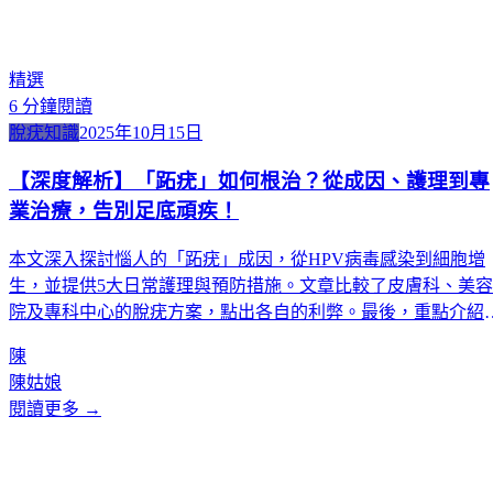
精選
6
分鐘閱讀
脫疣知識
2025年10月15日
【深度解析】「跖疣」如何根治？從成因、護理到專
業治療，告別足底頑疾！
本文深入探討惱人的「跖疣」成因，從HPV病毒感染到細胞增
生，並提供5大日常護理與預防措施。文章比較了皮膚科、美容
院及專科中心的脫疣方案，點出各自的利弊。最後，重點介紹
Kcentric 作為專業脫疣醫療中心，在無菌環境、專業團隊及保
陳
理賠上的顯著優勢，為患者提供安全可靠的根治選擇。
陳姑娘
閱讀更多 →