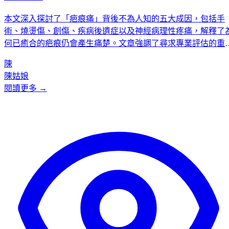
本文深入探討了「疤痕痛」背後不為人知的五大成因，包括手
術、燒燙傷、創傷、疾病後遺症以及神經病理性疼痛，解釋了
何已癒合的疤痕仍會產生痛楚。文章強調了尋求專業評估的重
性，並介紹了 Kcentric 作為專業日間醫療中心，如何在無菌環
陳
下由註冊醫生提供疤痕治療，並協助處理保險理賠，為患者提
陳姑娘
一個安全、可靠的治療選擇。
閱讀更多 →