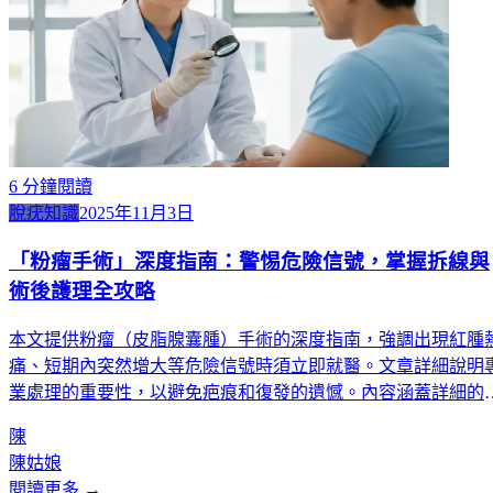
6
分鐘閱讀
脫疣知識
2025年11月3日
「粉瘤手術」深度指南：警惕危險信號，掌握拆線與
術後護理全攻略
本文提供粉瘤（皮脂腺囊腫）手術的深度指南，強調出現紅腫
痛、短期內突然增大等危險信號時須立即就醫。文章詳細說明
業處理的重要性，以避免疤痕和復發的遺憾。內容涵蓋詳細的
後護理步驟、飲食建議，以及根據不同身體部位（頭面部4-5天
陳
至四肢10-14天）的拆線時間表。同時介紹 K-Centric 在合規格
陳姑娘
菌手術室內，由專業團隊提供安全、徹底的微創手術治療。
閱讀更多 →