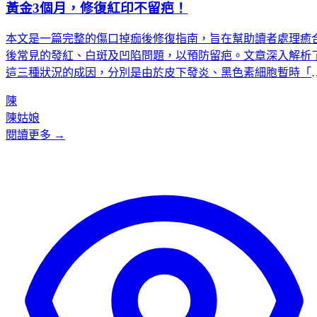
黃金3個月，修復紅印不留疤！
本文是一篇完整的傷口掉痂後修復指南，旨在幫助讀者處理癒
後常見的發紅、白斑及凹陷問題，以預防留疤。文章深入解析
這三種狀況的成因，分別是由於皮下發炎、黑色素細胞暫時「
工」及膠原蛋白流失所致，並提供了針對性的處理對策，如抗
陳
炎、保濕和正確使用祛疤產品。此外，文章強調了掉痂後3個月
陳姑娘
是「黃金修復期」，並提供了清潔、防曬、忌口和冷敷止癢等
閱讀更多 →
個通用護理黃金法則。最後，文章將疤痕分為不同修復難易等
級，並建議在面對複雜疤痕時，應尋求如K-Centric等專業醫療
構的協助。