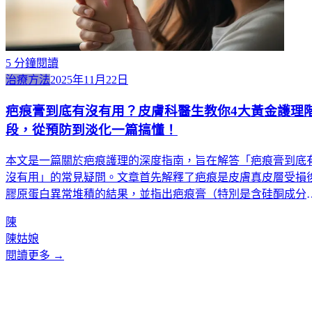
5
分鐘閱讀
治療方法
2025年11月22日
疤痕膏到底有沒有用？皮膚科醫生教你4大黃金護理
段，從預防到淡化一篇搞懂！
本文是一篇關於疤痕護理的深度指南，旨在解答「疤痕膏到底
沒有用」的常見疑問。文章首先解釋了疤痕是皮膚真皮層受損
膠原蛋白異常堆積的結果，並指出疤痕膏（特別是含硅酮成分
的）主要作用在於「預防」新疤痕增生，而非消除舊疤。接著
陳
文章詳細介紹了疤痕護理的四大黃金階段：從傷後7天內的消
陳姑娘
炎、1個月內的減張與預防、1-3個月的早期干預黃金期，到3-6
閱讀更多 →
個月後的針對性治療。內容強調了正確使用疤痕凝膠的時機、
法與頻率，並提醒讀者應避免塗抹過厚、不防曬等常見誤區，
後建議在處理嚴重或複雜疤痕時，應尋求專業醫療機構的協助