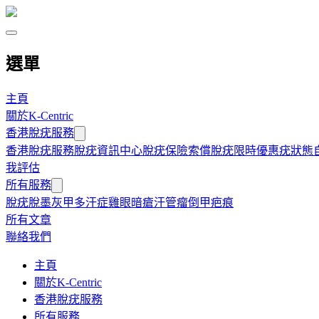
選單
主頁
關於K-Centric
香港脫疣服務
香港脫疣服務
脫疣資訊中心
脫疣保險索償
脫疣限時優惠
疣狀態
我評估
所有服務
脫疣
脫墨
灰甲
多汗症
雞眼
暗瘡
汗管瘤
倒甲
疤痕
所有文章
聯絡我們
主頁
關於K-Centric
香港脫疣服務
所有服務