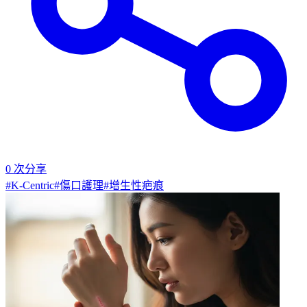
0
次分享
#
K-Centric
#
傷口護理
#
增生性疤痕