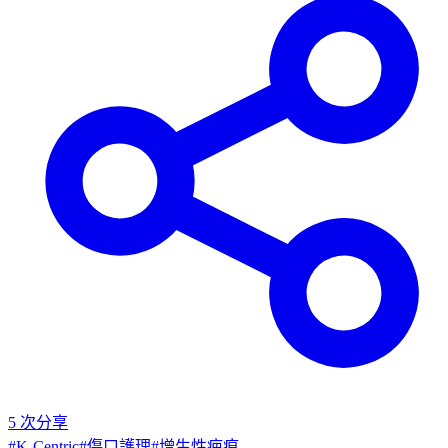
5
次分享
#
K-Centric
#
傷口護理
#
增生性疤痕