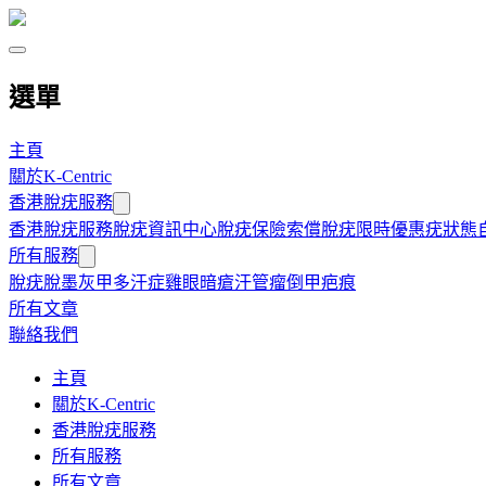
選單
主頁
關於K-Centric
香港脫疣服務
香港脫疣服務
脫疣資訊中心
脫疣保險索償
脫疣限時優惠
疣狀態
所有服務
脫疣
脫墨
灰甲
多汗症
雞眼
暗瘡
汗管瘤
倒甲
疤痕
所有文章
聯絡我們
主頁
關於K-Centric
香港脫疣服務
所有服務
所有文章