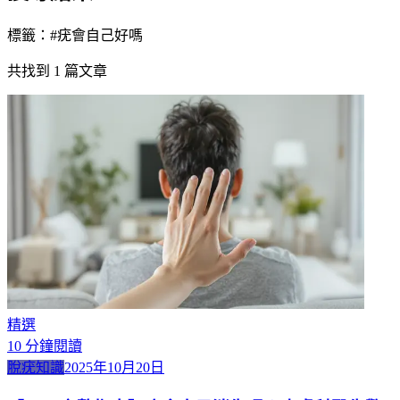
標籤：#
疣會自己好嗎
共找到
1
篇文章
精選
10
分鐘閱讀
脫疣知識
2025年10月20日