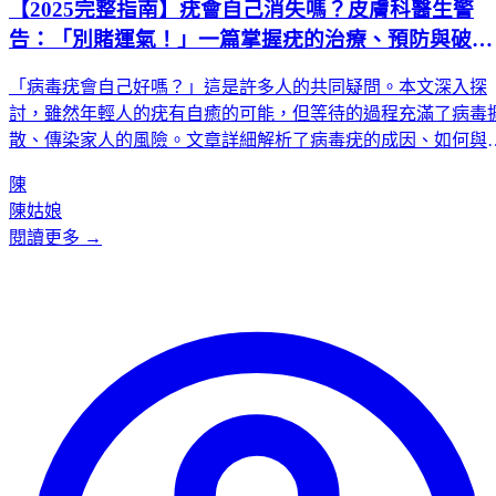
【2025完整指南】疣會自己消失嗎？皮膚科醫生警
告：「別賭運氣！」一篇掌握疣的治療、預防與破解
大迷思
「病毒疣會自己好嗎？」這是許多人的共同疑問。本文深入探
討，雖然年輕人的疣有自癒的可能，但等待的過程充滿了病毒
散、傳染家人的風險。文章詳細解析了病毒疣的成因、如何與
眼區分、不治療的四大風險，並完整評比了冷凍、雷射、外用
陳
等主流治療方式的優缺點。最後，我們破解了關於疣的五大網
陳姑娘
迷思，並提供實用的預防建議，幫助您做出最明智的決定，保
閱讀更多 →
自己與家人的皮膚健康。