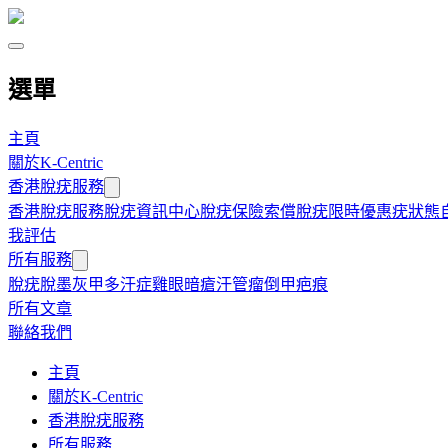
選單
主頁
關於K-Centric
香港脫疣服務
香港脫疣服務
脫疣資訊中心
脫疣保險索償
脫疣限時優惠
疣狀態
我評估
所有服務
脫疣
脫墨
灰甲
多汗症
雞眼
暗瘡
汗管瘤
倒甲
疤痕
所有文章
聯絡我們
主頁
關於K-Centric
香港脫疣服務
所有服務