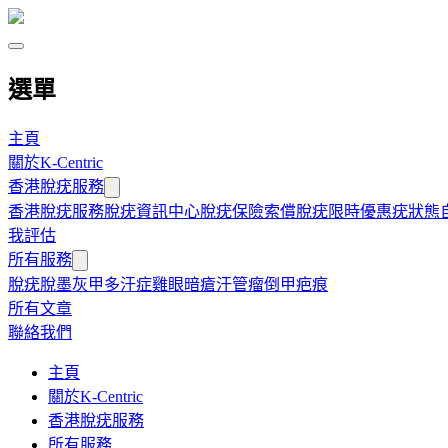
選單
主頁
關於K-Centric
香港脫疣服務
香港脫疣服務
脫疣資訊中心
脫疣保險索償
脫疣限時優惠
疣狀態
我評估
所有服務
脫疣
脫墨
灰甲
多汗症
雞眼
暗瘡
汗管瘤
倒甲
疤痕
所有文章
聯絡我們
主頁
關於K-Centric
香港脫疣服務
所有服務