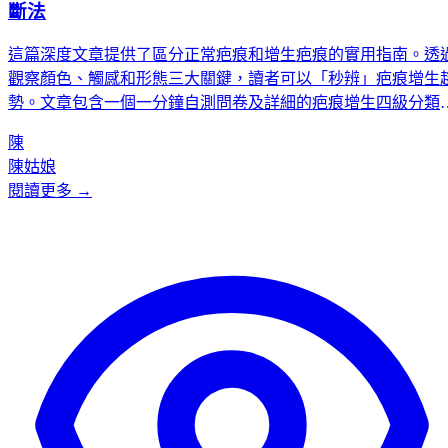
斷法
這篇深度文章提供了區分正常疤痕和增生疤痕的實用指南。透
觀察顏色、觸感和形態三大關鍵，讀者可以「秒辨」疤痕增生
勢。文章包含一個一分鐘自測問卷及詳細的疤痕增生四級分類
（I級至IV級），幫助讀者判斷嚴重程度，並強調早期辨識和專
陳
業治療的重要性。
陳姑娘
閱讀更多 →