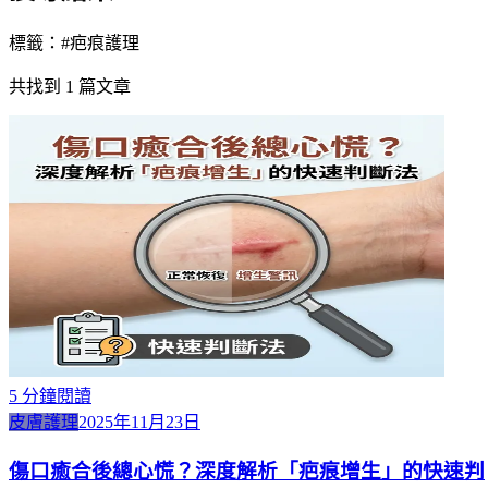
標籤：#
疤痕護理
共找到
1
篇文章
5
分鐘閱讀
皮膚護理
2025年11月23日
傷口癒合後總心慌？深度解析「疤痕增生」的快速判