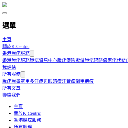
選單
主頁
關於K-Centric
香港脫疣服務
香港脫疣服務
脫疣資訊中心
脫疣保險索償
脫疣限時優惠
疣狀態
我評估
所有服務
脫疣
脫墨
灰甲
多汗症
雞眼
暗瘡
汗管瘤
倒甲
疤痕
所有文章
聯絡我們
主頁
關於K-Centric
香港脫疣服務
所有服務