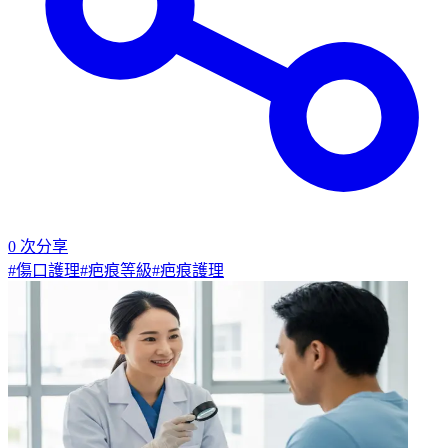
0
次分享
#
傷口護理
#
疤痕等級
#
疤痕護理