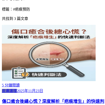
標籤：#
疤痕預防
共找到
3
篇文章
5
分鐘閱讀
皮膚護理
2025年11月23日
傷口癒合後總心慌？深度解析「疤痕增生」的快速判