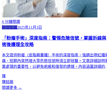
6
分鐘閱讀
脫疣知識
2025年11月3日
「粉瘤手術」深度指南：警惕危險信號，掌握拆線與
術後護理全攻略
本文提供粉瘤（皮脂腺囊腫）手術的深度指南，強調出現紅腫
痛、短期內突然增大等危險信號時須立即就醫。文章詳細說明
業處理的重要性，以避免疤痕和復發的遺憾。內容涵蓋詳細的
後護理步驟、飲食建議，以及根據不同身體部位（頭面部4-5天
陳
至四肢10-14天）的拆線時間表。同時介紹 K-Centric 在合規格
陳姑娘
菌手術室內，由專業團隊提供安全、徹底的微創手術治療。
閱讀更多 →