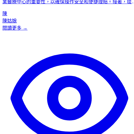
業醫療中心的重要性，以確保操作安全和便捷理賠。接著，提
了一份詳細的四周黃金恢復時間表，涵蓋傷口癒合期、結痂期
陳
掉痂期和修復期的具體護理步驟。此外，文章還總結了脫疣後
陳姑娘
五大注意事項，包括避免沾水、不摳痂皮、嚴格防晒、注意忌
閱讀更多 →
等。最後，針對掉痂後的「粉紅印」，提出了三階段精準修復
法，並列出恢復期應避免的行為及可參考的輔助藥膏，旨在幫
讀者最大限度地避免留疤和色素沉澱，實現完美恢復。