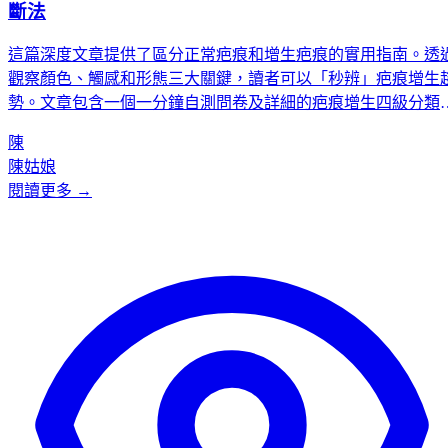
斷法
這篇深度文章提供了區分正常疤痕和增生疤痕的實用指南。透
觀察顏色、觸感和形態三大關鍵，讀者可以「秒辨」疤痕增生
勢。文章包含一個一分鐘自測問卷及詳細的疤痕增生四級分類
（I級至IV級），幫助讀者判斷嚴重程度，並強調早期辨識和專
陳
業治療的重要性。
陳姑娘
閱讀更多 →