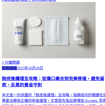
5
分鐘閱讀
患者護理
2025年10月20日
脫疣後護理全攻略：從傷口癒合到完美修復，避免留
疤、反黑的黃金守則
本文是一份詳盡的「脫疣後護理」全攻略，強調成功的關鍵在
專業治療與正確的術後護理。文章首先指出選擇如 Kcentric 等