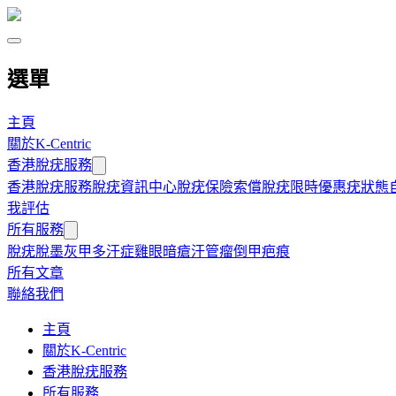
選單
主頁
關於K-Centric
香港脫疣服務
香港脫疣服務
脫疣資訊中心
脫疣保險索償
脫疣限時優惠
疣狀態
我評估
所有服務
脫疣
脫墨
灰甲
多汗症
雞眼
暗瘡
汗管瘤
倒甲
疤痕
所有文章
聯絡我們
主頁
關於K-Centric
香港脫疣服務
所有服務