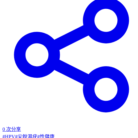
0
次分享
#
HPV
#
尖銳濕疣
#
性健康