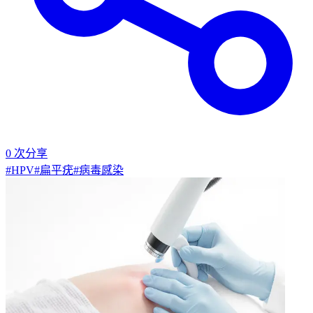
0
次分享
#
HPV
#
扁平疣
#
病毒感染