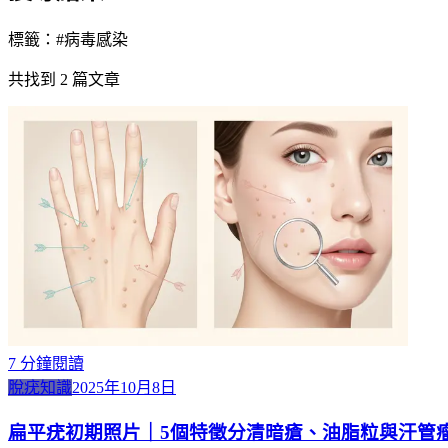
標籤：#
病毒感染
共找到
2
篇文章
7
分鐘閱讀
脫疣知識
2025年10月8日
扁平疣初期照片｜5個特徵分清暗瘡、油脂粒與汗管