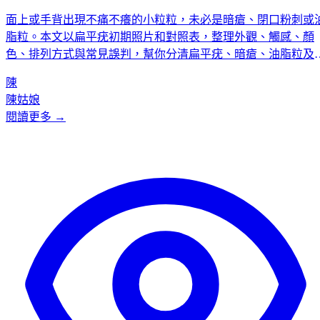
面上或手背出現不痛不癢的小粒粒，未必是暗瘡、閉口粉刺或
脂粒。本文以扁平疣初期照片和對照表，整理外觀、觸感、顏
色、排列方式與常見誤判，幫你分清扁平疣、暗瘡、油脂粒及
管瘤，並說明哪些情況可先觀察、哪些情況應盡快找醫生確認
陳
陳姑娘
閱讀更多 →