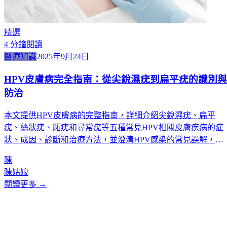
精選
4
分鐘閱讀
醫療知識
2025年9月24日
HPV皮膚病完全指南：從尖銳濕疣到扁平疣的識別與
防治
本文提供HPV皮膚病的完整指南，詳細介紹尖銳濕疣、扁平
疣、絲狀疣、跖疣和尋常疣等五種常見HPV相關皮膚疾病的症
狀、成因、診斷和治療方法，並澄清HPV感染的常見誤解，提
供預防和治療建議。
陳
陳姑娘
閱讀更多 →