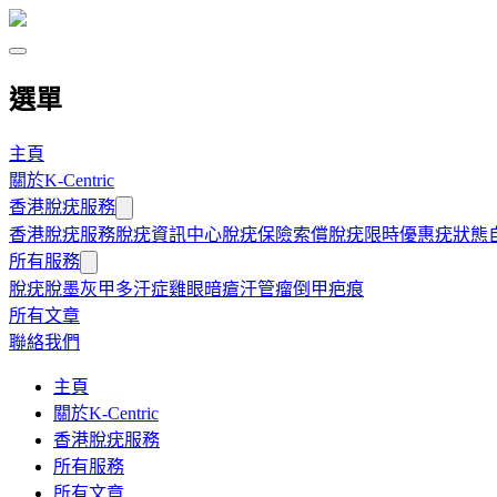
選單
主頁
關於K-Centric
香港脫疣服務
香港脫疣服務
脫疣資訊中心
脫疣保險索償
脫疣限時優惠
疣狀態
所有服務
脫疣
脫墨
灰甲
多汗症
雞眼
暗瘡
汗管瘤
倒甲
疤痕
所有文章
聯絡我們
主頁
關於K-Centric
香港脫疣服務
所有服務
所有文章