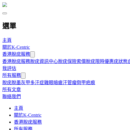
選單
主頁
關於K-Centric
香港脫疣服務
香港脫疣服務
脫疣資訊中心
脫疣保險索償
脫疣限時優惠
疣狀態
我評估
所有服務
脫疣
脫墨
灰甲
多汗症
雞眼
暗瘡
汗管瘤
倒甲
疤痕
所有文章
聯絡我們
主頁
關於K-Centric
香港脫疣服務
所有服務