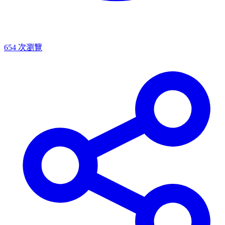
654
次瀏覽