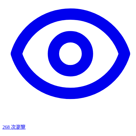
268
次瀏覽