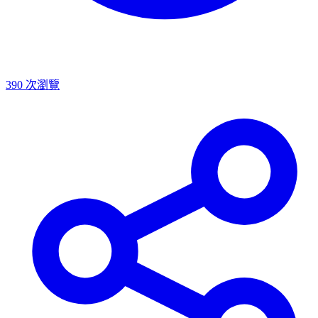
390
次瀏覽