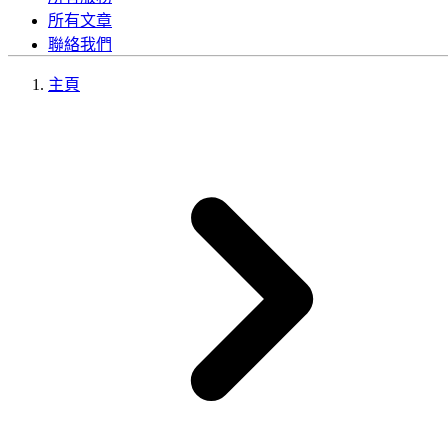
所有文章
聯絡我們
主頁