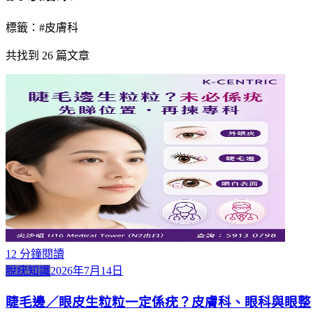
標籤：#
皮膚科
共找到
26
篇文章
12
分鐘閱讀
脫疣知識
2026年7月14日
睫毛邊／眼皮生粒粒一定係疣？皮膚科、眼科與眼整