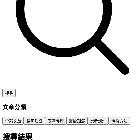
搜尋
文章分類
全部文章
脫疣知識
皮膚護理
醫療知識
患者護理
治療方法
搜尋結果