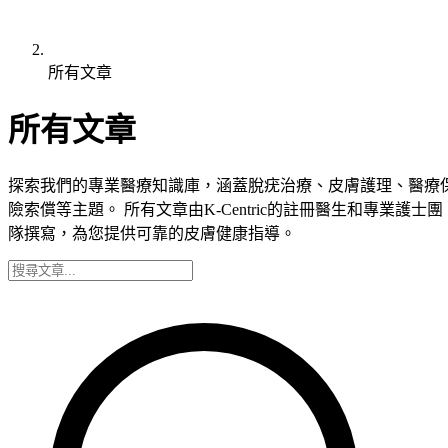
所有文章
所有文章
探索我們的專業醫療知識庫，涵蓋脫疣治療、皮膚護理、醫療
險索償等主題。 所有文章由K-Centric的註冊醫生和專業護士團
隊撰寫，為您提供可靠的皮膚健康指導。