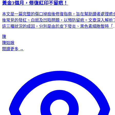
黃金3個月，修復紅印不留疤！
本文是一篇完整的傷口掉痂後修復指南，旨在幫助讀者處理癒
後常見的發紅、白斑及凹陷問題，以預防留疤。文章深入解析
這三種狀況的成因，分別是由於皮下發炎、黑色素細胞暫時「
工」及膠原蛋白流失所致，並提供了針對性的處理對策，如抗
陳
炎、保濕和正確使用祛疤產品。此外，文章強調了掉痂後3個月
陳姑娘
是「黃金修復期」，並提供了清潔、防曬、忌口和冷敷止癢等
閱讀更多 →
個通用護理黃金法則。最後，文章將疤痕分為不同修復難易等
級，並建議在面對複雜疤痕時，應尋求如K-Centric等專業醫療
構的協助。