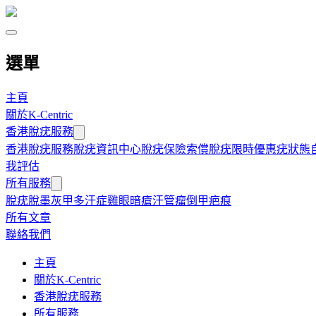
選單
主頁
關於K-Centric
香港脫疣服務
香港脫疣服務
脫疣資訊中心
脫疣保險索償
脫疣限時優惠
疣狀態
我評估
所有服務
脫疣
脫墨
灰甲
多汗症
雞眼
暗瘡
汗管瘤
倒甲
疤痕
所有文章
聯絡我們
主頁
關於K-Centric
香港脫疣服務
所有服務