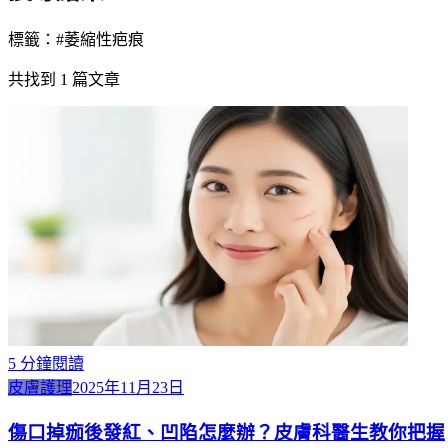
標籤：#
萎縮性疤痕
共找到
1
篇文章
5
分鐘閱讀
皮膚護理
2025年11月23日
傷口掉痂後發紅、凹陷怎麼辦？皮膚科醫生教你把握