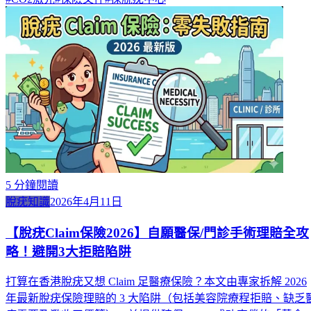
5
分鐘閱讀
脫疣知識
2026年4月11日
【脫疣Claim保險2026】自願醫保/門診手術理賠全攻
略！避開3大拒賠陷阱
打算在香港脫疣又想 Claim 足醫療保險？本文由專家拆解 2026
年最新脫疣保險理賠的 3 大陷阱（包括美容院療程拒賠、缺乏