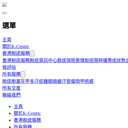
選單
主頁
關於K-Centric
香港脫疣服務
香港脫疣服務
脫疣資訊中心
脫疣保險索償
脫疣限時優惠
疣狀態
我評估
所有服務
脫疣
脫墨
灰甲
多汗症
雞眼
暗瘡
汗管瘤
倒甲
疤痕
所有文章
聯絡我們
主頁
關於K-Centric
香港脫疣服務
所有服務