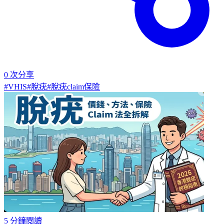
0
次分享
#
VHIS
#
脫疣
#
脫疣claim保險
5
分鐘閱讀