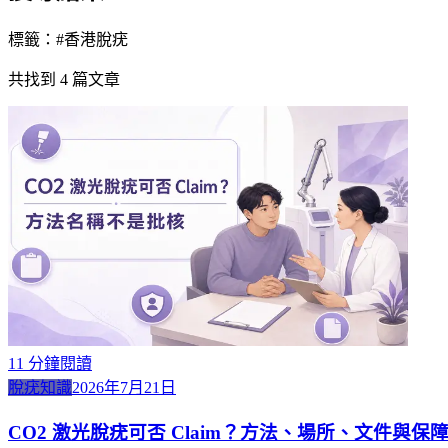
標籤：#
香港脫疣
共找到
4
篇文章
11
分鐘閱讀
脫疣知識
2026年7月21日
CO2 激光脫疣可否 Claim？方法、場所、文件與保