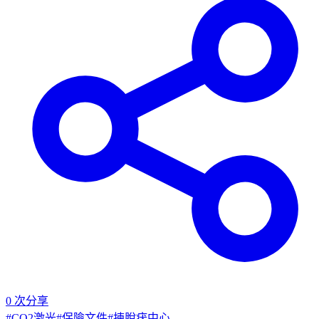
0
次分享
#
CO2激光
#
保險文件
#
揀脫疣中心