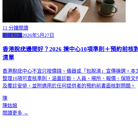
11
分鐘閱讀
脫疣知識
2026年5月27日
香港脫疣邊間好？2026 揀中心10項準則＋預約前核
清單
香港脫疣中心不宜只按價錢、儀器或「包脫清」宣傳揀選。本
整理10項可查核準則，涵蓋診斷、人員、場所、報價、保險文
及覆診安排，並附適用於任何提供者的預約前書面核對問題。
陳
陳姑娘
閱讀更多 →