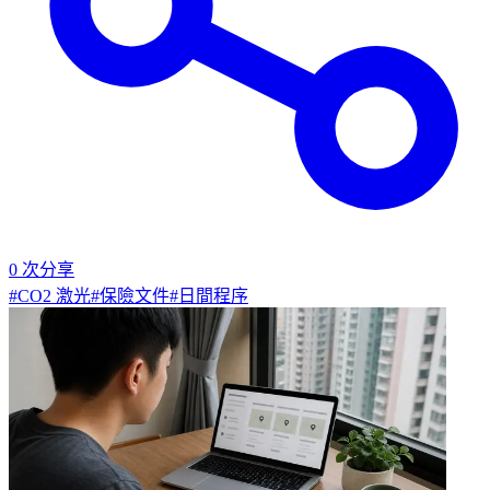
0
次分享
#
CO2 激光
#
保險文件
#
日間程序