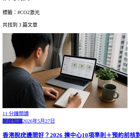
標籤：#
CO2激光
共找到
3
篇文章
11
分鐘閱讀
脫疣知識
2026年5月27日
香港脫疣邊間好？2026 揀中心10項準則＋預約前核