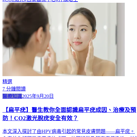
精選
7
分鐘閱讀
醫療知識
2025年9月20日
【扁平疣】醫生教你全面認識扁平疣成因、治療及預
防！CO2激光脫疣安全有效？
本文深入探討了由HPV病毒引起的常見皮膚問題——扁平疣。