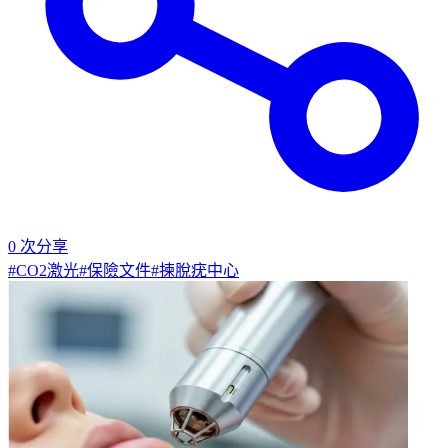
0
次分享
#
CO2激光
#
保險文件
#
揀脫疣中心