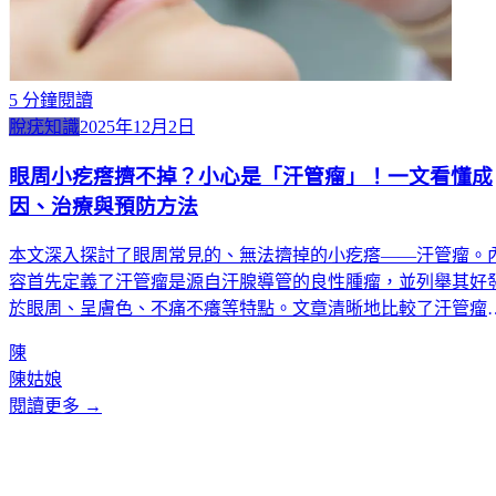
5
分鐘閱讀
脫疣知識
2025年12月2日
眼周小疙瘩擠不掉？小心是「汗管瘤」！一文看懂成
因、治療與預防方法
本文深入探討了眼周常見的、無法擠掉的小疙瘩——汗管瘤。
容首先定義了汗管瘤是源自汗腺導管的良性腫瘤，並列舉其好
於眼周、呈膚色、不痛不癢等特點。文章清晰地比較了汗管瘤
痘痘、脂肪粒的根本區別，並強調汗管瘤無法自行消退，若置
陳
不理可能擴散並影響眼部外觀。文中介紹了激光、電灼等專業
陳姑娘
美治療方法，並強烈建議切勿自行擠壓。最後，推薦Kcentric作
閱讀更多 →
為專業、安全的治療選擇，突出其在醫療級無菌環境中由經驗
富的醫生提供服務的優勢。