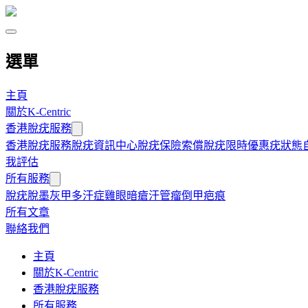
選單
主頁
關於K-Centric
香港脫疣服務
香港脫疣服務
脫疣資訊中心
脫疣保險索償
脫疣限時優惠
疣狀態
我評估
所有服務
脫疣
脫墨
灰甲
多汗症
雞眼
暗瘡
汗管瘤
倒甲
疤痕
所有文章
聯絡我們
主頁
關於K-Centric
香港脫疣服務
所有服務