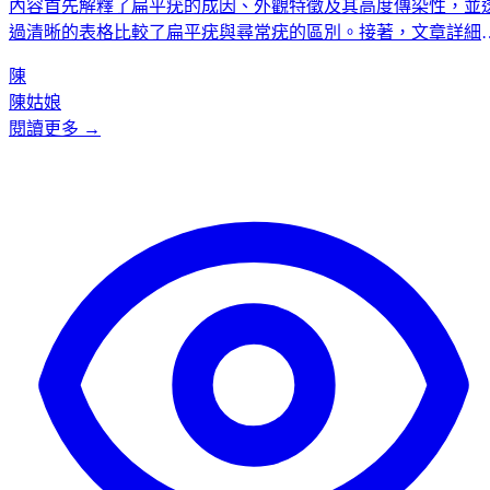
內容首先解釋了扁平疣的成因、外觀特徵及其高度傳染性，並
過清晰的表格比較了扁平疣與尋常疣的區別。接著，文章詳細
紹了五種主流的醫療治療方法，包括冷凍治療、電灼、外用藥
陳
物、手術切除，並重點分析了二氧化碳（CO2）激光治療的精
陳姑娘
準、安全及微創優勢。文章強調尋求專業醫生主理治療的重要
閱讀更多 →
性，並說明了術前術後的護理要點，以及如何從日常衛生習慣
手預防扁平疣。最後，透過真實客戶見證和常見問題解答，為
者提供了全面、可靠的扁平疣治療與預防指南。