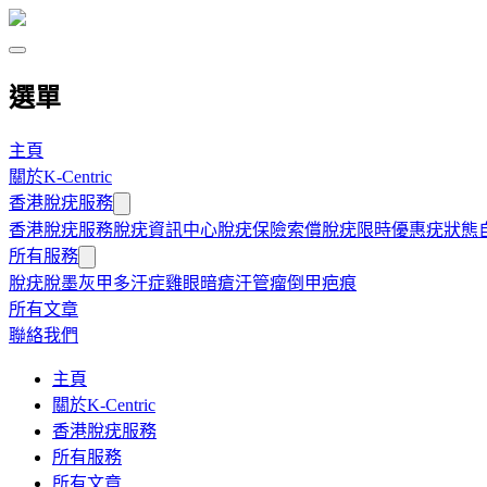
選單
主頁
關於K-Centric
香港脫疣服務
香港脫疣服務
脫疣資訊中心
脫疣保險索償
脫疣限時優惠
疣狀態
所有服務
脫疣
脫墨
灰甲
多汗症
雞眼
暗瘡
汗管瘤
倒甲
疤痕
所有文章
聯絡我們
主頁
關於K-Centric
香港脫疣服務
所有服務
所有文章