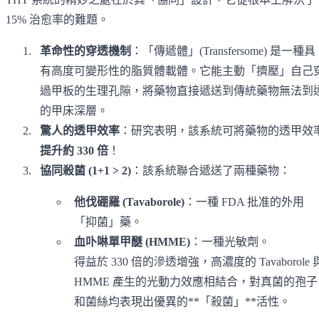
15% 治愈率的難題。
革命性的穿透機制
：「傳遞體」(Transfersome) 是一種具
有高度可變形性的脂質體載體。它能主動「擠壓」自己
過甲板的生理孔隙，將藥物直接遞送到傳統藥物無法到
的甲床深層。
驚人的透甲效率
：研究表明，該系統可將藥物的透甲效
提升約 330 倍
！
協同殺菌 (1+1 > 2)
：該系統聯合遞送了兩種藥物：
他伐硼羅 (Tavaborole)
：一種 FDA 批准的外用
「抑菌」藥。
血卟啉單甲醚 (HMME)
：一種光敏劑。
得益於 330 倍的滲透增強，高濃度的 Tavaborole 
HMME 產生的光動力效應相結合，對真菌的孢子
和菌絲均表現出優異的**「殺菌」**活性。