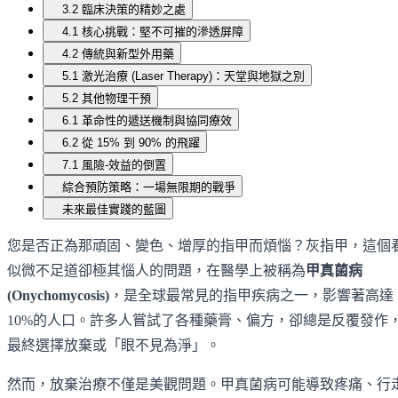
3.2 臨床決策的精妙之處
4.1 核心挑戰：堅不可摧的滲透屏障
4.2 傳統與新型外用藥
5.1 激光治療 (Laser Therapy)：天堂與地獄之別
5.2 其他物理干預
6.1 革命性的遞送機制與協同療效
6.2 從 15% 到 90% 的飛躍
7.1 風險-效益的倒置
綜合預防策略：一場無限期的戰爭
未來最佳實踐的藍圖
您是否正為那頑固、變色、增厚的指甲而煩惱？灰指甲，這個
似微不足道卻極其惱人的問題，在醫學上被稱為
甲真菌病
(Onychomycosis)
，是全球最常見的指甲疾病之一，影響著高達
10%的人口。許多人嘗試了各種藥膏、偏方，卻總是反覆發作
最終選擇放棄或「眼不見為淨」。
然而，放棄治療不僅是美觀問題。甲真菌病可能導致疼痛、行