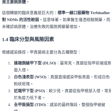
是主要病原體
。
這個轉變的臨床意義是巨大的：
標準一線口服藥物 Terbinafine
對 NDMs 的活性較弱
。這意味著，如果醫生僅憑經驗開藥，而
未確認病原體，治療失敗的風險將顯著增加。
1.4 臨床分型與風險因素
根據感染路徑，甲真菌病主要分為五種類型：
遠端側緣甲下型 (DLSO)
：最常見，真菌從指甲前端或
面入侵。
白色淺表型 (WSO)
：真菌直接感染甲板表面，形成白色
粉狀斑塊。
近端甲下型 (PSO)
：較少見，真菌從指甲根部入侵，常
於免疫力低下者。
全甲毀損型 (TDO)
：感染的最終階段，整個指甲被破