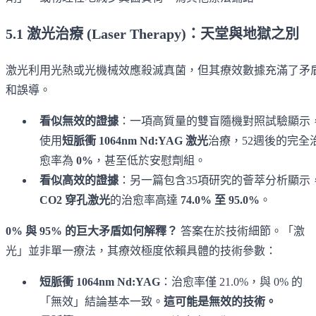
5.1 激光治療 (Laser Therapy)：天堂與地獄之別
激光利用光熱或光機械效應殺滅真菌，但其療效數據充滿了矛
和誤導。
看似無效的證據
：一項高質量的雙盲隨機對照試驗顯示
使用
短脈衝 1064nm Nd:YAG 激光
治療，52週後的完全
愈率為
0%
，甚至低於安慰劑組。
看似高效的證據
：另一篇包含35項研究的薈萃分析顯示
CO2 穿孔激光
的治愈率高達
74.0% 至 95.0%
。
0% 與 95% 的巨大矛盾如何解釋？
答案在於技術細節。「激
光」並非單一療法，其療效極度依賴具體的技術參數：
短脈衝 1064nm Nd:YAG
：治愈率僅 21.0%，與 0% 的
「無效」結論基本一致。
這可能是無效的技術。