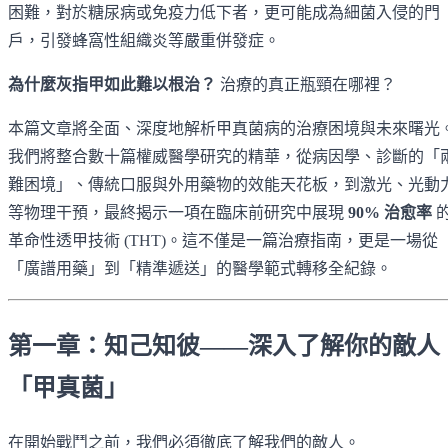
困難，對於糖尿病或免疫力低下者，更可能成為細菌入侵的門
戶，引發蜂窩性組織炎等嚴重併發症。
為什麼灰指甲如此難以根治？
治療的真正瓶頸在哪裡？
本篇文章將全面、深度地解析甲真菌病的治療困境與未來曙光
我們將整合數十篇權威醫學研究的精華，從病因學、診斷的「
難困境」、傳統口服與外用藥物的效能天花板，到激光、光動
等物理干預，最終揭示一項在臨床前研究中展現
90% 治愈率
革命性透甲技術 (THT)。這不僅是一篇治療指南，更是一場從
「廣譜用藥」到「精準遞送」的醫學範式轉移全紀錄。
第一章：知己知彼——深入了解你的敵人
「甲真菌」
在開始戰鬥之前，我們必須徹底了解我們的敵人。