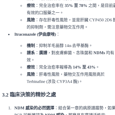
療效
：完全治愈率在
35% 至 78%
之間，是目前
有效的口服藥之一。
風險
：存在肝毒性風險，並是肝臟 CYP450 2D6 
的抑制劑，需注意藥物交互作用。
Itraconazole (伊曲康唑)
：
機制
：抑制羊毛甾醇 14α-去甲基酶。
譜系
：
廣譜
，對皮膚癬菌、念珠菌和
NDMs
均有
效。
療效
：完全治愈率報導為
14% 至 43%
。
風險
：肝毒性風險，藥物交互作用風險高於
Terbinafine (涉及 CYP3A4 酶)。
3.2 臨床決策的精妙之處
NDM 感染的必然選擇
：結合第一章的病原譜趨勢，如