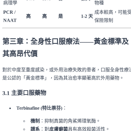
病理學
物種
PCR /
成本較高，可能
高
高
是
1-2 天
NAAT
保險限制
第三章：全身性口服療法——黃金標準及
其高昂代價
對於中度至重度感染，或外用治療失敗的患者，口服全身性療
是公認的「黃金標準」，因為其治愈率顯著高於外用藥物。
3.1 主要口服藥物
Terbinafine (特比萘芬)
：
機制
：抑制真菌的角鯊烯環氧酶。
譜系
：對
皮膚癬菌
具有高效殺菌活性。