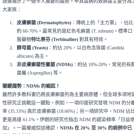
證據揭示了一個令人擔憂的趨勢。甲真菌病的致病菌主要分為
大家族：
皮膚癬菌 (Dermatophytes)
：傳統上的「主力軍」，佔比
約 60-70%。最常見的是紅色毛癬菌 (T. rubrum)。標準口
服藥物
特比萘芬 (Terbinafine)
對其有特效。
酵母菌 (Yeasts)
：約佔 20%，以白色念珠菌 (Candida
albicans) 為主。
非皮膚癬菌性黴菌 (NDMs)
：約佔 10%-20%，常見的有
菌屬 (Aspergillus) 等。
關鍵趨勢：NDMs 的崛起！
雖然許多教科書仍將皮膚癬菌列為主要病原體，但全球多項地
性研究正挑戰這一觀點。例如，一項印度研究發現 NDM 的分
率 (35.33%) 高於皮膚癬菌 (18.66%)；另一項研究中，NDM 佔
更是高達 61.1%。伊朗的研究也指出 NDM 的感染頻率「日益
加」。一篇權威綜述確認，
NDMs 在 20% 至 30% 的病例中已