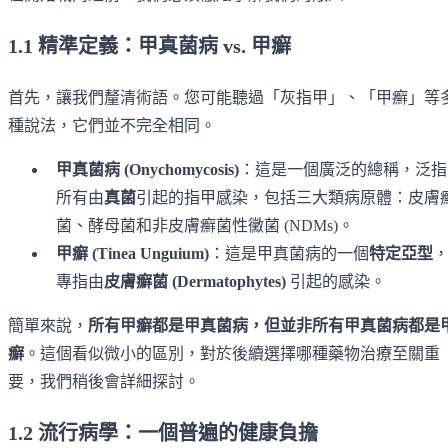
1.1 精準定義：甲真菌病 vs. 甲癬
首先，讓我們釐清術語。您可能聽過「灰指甲」、「甲癬」等
種說法，它們並不完全相同。
甲真菌病 (Onychomycosis)
：這是一個廣泛的總稱，泛指
所有由
真菌
引起的指甲感染，包括三大類病原體：皮膚
菌、酵母菌和非皮膚癬菌性黴菌 (NDMs)。
甲癬 (Tinea Unguium)
：這是甲真菌病的一個
特定亞型
專指由
皮膚癬菌 (Dermatophytes)
引起的感染。
簡單來說，
所有甲癬都是甲真菌病，但並非所有甲真菌病都是
癬
。這個看似微小的區別，對於後續選擇哪種藥物治療至關重
要，我們稍後會詳細探討。
1.2 流行病學：一個普遍的健康負擔