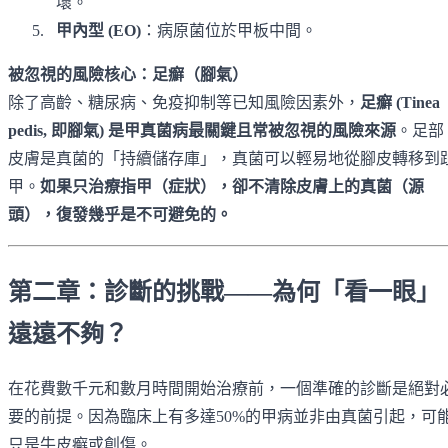
壞。
甲內型 (EO)
：病原菌位於甲板中間。
被忽視的風險核心：足癬（腳氣）
除了高齡、糖尿病、免疫抑制等已知風險因素外，
足癬 (Tinea
pedis, 即腳氣) 是甲真菌病最關鍵且常被忽視的風險來源
。足部
皮膚是真菌的「持續儲存庫」，真菌可以輕易地從腳皮轉移到
甲。
如果只治療指甲（症狀），卻不清除皮膚上的真菌（源
頭），復發幾乎是不可避免的。
第二章：診斷的挑戰——為何「看一眼」
遠遠不夠？
在花費數千元和數月時間開始治療前，一個準確的診斷是絕對
要的前提。因為臨床上有多達50%的甲病並非由真菌引起，可
只是牛皮癬或創傷。