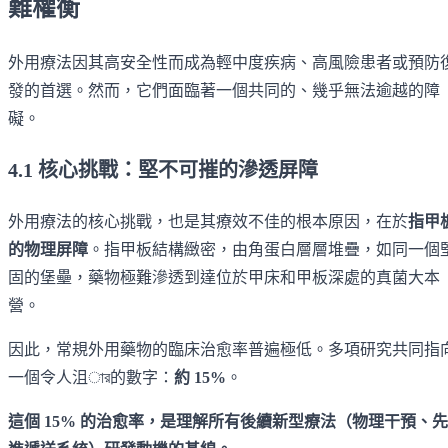
難權衡
外用療法因其高安全性而成為輕中度疾病、高風險患者或預防
發的首選。然而，它們面臨著一個共同的、幾乎無法逾越的障
礙。
4.1 核心挑戰：堅不可摧的滲透屏障
外用療法的核心挑戰，也是其療效不佳的根本原因，在於
指甲
的物理屏障
。指甲板結構緻密，由角蛋白層層堆疊，如同一個
固的堡壘，藥物極難滲透到達位於甲床和甲板深處的真菌大本
營。
因此，常規外用藥物的臨床治愈率普遍極低。多項研究共同指
一個令人沮ার的數字：
約 15%
。
這個 15% 的治愈率，是理解所有後續新型療法（物理干預、先