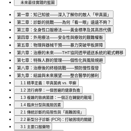
未來最佳實踐的藍圖
第一章：知己知彼——深入了解你的敵人「甲真菌」
第二章：診斷的挑戰——為何「看一眼」遠遠不夠？
第三章：全身性口服療法——黃金標準及其高昂代價
第四章：外用療法——安全性與療效的艱難權衡
第五章：物理與器械干預——暴力突破甲板屏障
第六章：治療的未來——THT協同透甲遞送系統的範式轉移
第七章：特殊人群的管理——個性化與風險規避
第八章：治療後的終極挑戰——預防慢性復發
第九章：結論與未來展望——整合醫學的勝利
1.1 精準定義：甲真菌病 vs. 甲癬
1.2 流行病學：一個普遍的健康負擔
1.3 複雜的致病菌譜：一個正在轉變的戰場
1.4 臨床分型與風險因素
2.1 傳統診斷的局限性與「兩難困境」
2.2 新型分子診斷 (PCR)：打破困境的關鍵
3.1 主要口服藥物