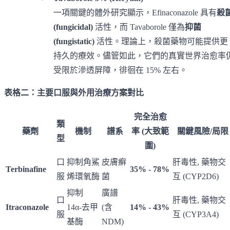
一項關鍵的體外研究顯示，Efinaconazole 具有
殺
(fungicidal)
活性，而 Tavaborole 僅為
抑菌
(fungistatic)
活性。理論上，殺菌藥物可能提供更
持久的療效。儘管如此，它們的真實世界治愈率
受限於滲透屏障，徘徊在 15% 左右。
表格二：主要口服與外用治療方案對比
完全治愈
類
藥劑
機制
譜系
率 (大致範
關鍵風險/局限
型
圍)
口
抑制角鯊
皮膚癬
肝毒性, 藥物交
Terbinafine
35% - 78%
服
烯環氧酶
菌
互 (CYP2D6)
抑制
廣譜
口
肝毒性, 藥物交
Itraconazole
14α-去甲
(含
14% - 43%
服
互 (CYP3A4)
基酶
NDM)