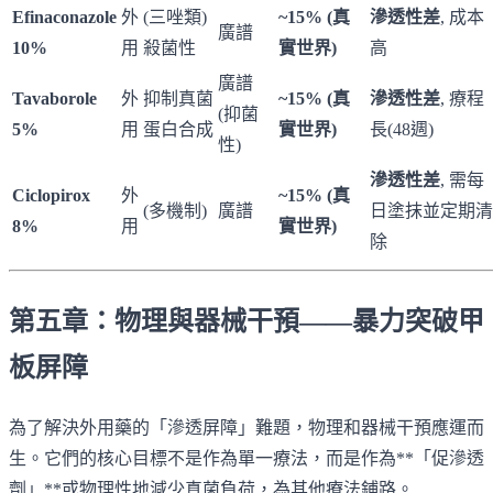
Efinaconazole
外
(三唑類)
~15% (真
滲透性差
, 成本
廣譜
10%
用
殺菌性
實世界)
高
廣譜
Tavaborole
外
抑制真菌
~15% (真
滲透性差
, 療程
(抑菌
5%
用
蛋白合成
實世界)
長(48週)
性)
滲透性差
, 需每
Ciclopirox
外
~15% (真
(多機制)
廣譜
日塗抹並定期清
8%
用
實世界)
除
第五章：物理與器械干預——暴力突破甲
板屏障
為了解決外用藥的「滲透屏障」難題，物理和器械干預應運而
生。它們的核心目標不是作為單一療法，而是作為**「促滲透
劑」**或物理性地減少真菌負荷，為其他療法鋪路。