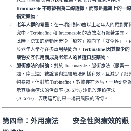
PCR 診斷確認為
NDM 感染
，那麼具有廣譜活性的
Itraconazole 不應被視為二線選擇，而應是邏輯上的一線
指定藥物
。
老年人群的考量
：在一項針對60歲以上老年人的頭對頭
究中，Terbinafine 和 Itraconazole 的療效沒有顯著差異。
此時，決策的驅動因素從「療效」轉向了「安全性」。
於老年人常存在多重用藥問題，
Terbinafine 因其較少的
藥物交互作用而成為老年人的首選口服藥物
。
脈衝療法的辯論
：對於 Itraconazole，脈衝療法（服藥一
週，停三週）被證實與連續療法同樣有效，且減少了總
物暴露。但對於 Terbinafine，數據存在矛盾，一項研究
示其脈衝療法的治愈率 (26.67%) 遠低於連續療法
(76.67%)，表明這可能是一場高風險的賭博。
第四章：外用療法——安全性與療效的艱