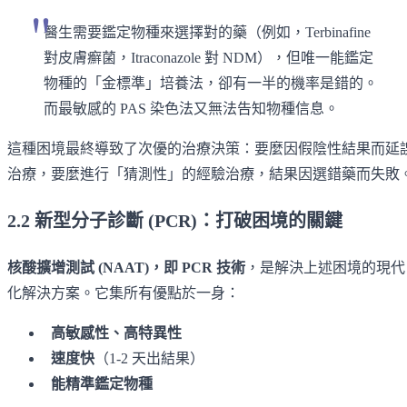
醫生需要鑑定物種來選擇對的藥（例如，Terbinafine
對皮膚癬菌，Itraconazole 對 NDM），但唯一能鑑定
物種的「金標準」培養法，卻有一半的機率是錯的。
而最敏感的 PAS 染色法又無法告知物種信息。
這種困境最終導致了次優的治療決策：要麼因假陰性結果而延
治療，要麼進行「猜測性」的經驗治療，結果因選錯藥而失敗
2.2 新型分子診斷 (PCR)：打破困境的關鍵
核酸擴增測試 (NAAT)，即 PCR 技術
，是解決上述困境的現代
化解決方案。它集所有優點於一身：
高敏感性、高特異性
速度快
（1-2 天出結果）
能精準鑑定物種