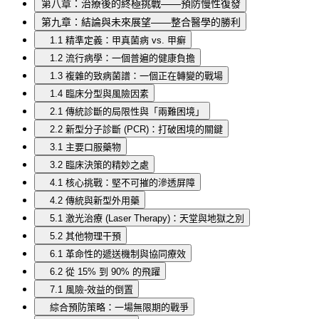
第八章：治療後的終極挑戰——預防慢性復發
第九章：結論與未來展望——整合醫學的勝利
1.1 精準定義：甲真菌病 vs. 甲癬
1.2 流行病學：一個普遍的健康負擔
1.3 複雜的致病菌譜：一個正在轉變的戰場
1.4 臨床分型與風險因素
2.1 傳統診斷的局限性與「兩難困境」
2.2 新型分子診斷 (PCR)：打破困境的關鍵
3.1 主要口服藥物
3.2 臨床決策的精妙之處
4.1 核心挑戰：堅不可摧的滲透屏障
4.2 傳統與新型外用藥
5.1 激光治療 (Laser Therapy)：天堂與地獄之別
5.2 其他物理干預
6.1 革命性的遞送機制與協同療效
6.2 從 15% 到 90% 的飛躍
7.1 風險-效益的倒置
綜合預防策略：一場無限期的戰爭