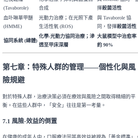
(Tavaborole)
合成
揮
殺菌活性
血卟啉單甲醚
光動力治療；在光照下產
與 Tavaborole 協
(HMME)
生活性氧 (ROS)
同，發揮
殺菌活性
化學-光動力協同治療；滲
大鼠模型中治愈率
協同系統 (總體)
透至甲床深層
約 90%
第七章：特殊人群的管理——個性化與風
險規避
對於特殊人群，治療決策必須在療效與風險之間取得精細的平
衡。在這些人群中，「安全」往往是第一考量。
7.1 風險-效益的倒置
在健康的成年人中，口服療法因其高效益被視為「黃金標準」