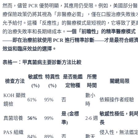
然而，儘管 PCR 優勢明顯，其應用仍受限。例如，美國部分醫
療保險政策仍將其視為「非醫療必需」，僅在口服治療失敗後
允予給付。這種「反應性」的醫療模式是短視的，它導致了更
的治療失敗率和長期總成本。
一個「前瞻性」的精準醫療模式
——即在治療前就使用 PCR 進行精準診斷——才是最符合經
效益和臨床效益的選擇。
表格一：甲真菌病主要診斷方法比較
敏感性
特異性
是否能鑑
所需
檢查方法
關鍵局限
(%)
(%)
定物種
時間
KOH 顯微
數小
61%
95%
否
依賴操作者經驗
鏡檢
時
是 (金標
敏感性極低，耗
真菌培養
56%
99%
2-6 週
準)
長
PAS 組織
侵入性，無法鑑
84%
89%
否
數天