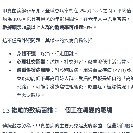
甲真菌病絕非罕見。全球患病率約在 2% 到 18% 之間，平均值
約為 10%。它具有顯著的年齡相關性，在老年人中尤為普遍，
數據顯示70歲以上人群的發病率可超過50%
。
這不僅是外觀問題，其帶來的疾病負擔包括：
身體不適
：疼痛、行走困難。
心理社交影響
：尷尬、社交迴避，嚴重降低生活品質。
嚴重併發症風險
：對於糖尿病、周邊血管疾病 (PVD) 或
免疫功能低下等高風險人群，受損的甲板是細菌的「高
公路」，可能引發蜂窩性組織炎、敗血症，極端情況下
至需要截肢。
1.3 複雜的致病菌譜：一個正在轉變的戰場
傳統觀念認為，甲真菌病的主要元兇是皮膚癬菌。但最新的醫