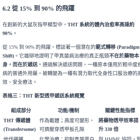
6.2 從 15% 到 90% 的飛躍
在創新的大鼠灰指甲模型中，
THT 系統的體內治愈率高達約
90%
。
從 15% 到 90% 的飛躍，標誌著一個潛在的
範式轉移 (Paradigm
Shift)
。它雄辯地證明了甲真菌病治療的真正瓶頸
不在於藥物本
身，而在於遞送
。通過解決遞送問題，一種原本僅用於輕中度
病的普通外用藥，被轉變為一種有潛力取代全身性口服治療的
效、安全療法。
表格三：THT 新型透甲遞送系統概覽
組成部分
功能/機制
關鍵性能指標
THT 傳遞體
作為載體；高度可變形，
將藥物透甲效率提
(Transfersome)
可擠壓穿透甲板孔隙
升 330 倍
他伐硼羅
化學治療；抑制真菌蛋白
與 HMME 協同，