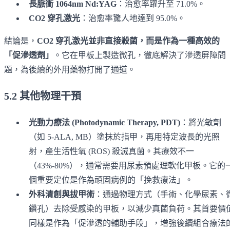
長脈衝 1064nm Nd:YAG
：治愈率躍升至 71.0%。
CO2 穿孔激光
：治愈率驚人地達到 95.0%。
結論是，
CO2 穿孔激光並非直接殺菌，而是作為一種高效的
「促滲透劑」
。它在甲板上製造微孔，徹底解決了滲透屏障問
題，為後續的外用藥物打開了通道。
5.2 其他物理干預
光動力療法 (Photodynamic Therapy, PDT)
：將光敏劑
（如 5-ALA, MB）塗抹於指甲，再用特定波長的光照
射，產生活性氧 (ROS) 殺滅真菌。其療效不一
（43%-80%），通常需要用尿素預處理軟化甲板。它的
個重要定位是作為頑固病例的「挽救療法」。
外科清創與拔甲術
：通過物理方式（手術、化學尿素、
鑽孔）去除受感染的甲板，以減少真菌負荷。其首要價
同樣是作為「促滲透的輔助手段」，增強後續組合療法