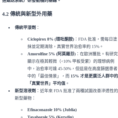
進遞送系統）研發動機的基線。
4.2 傳統與新型外用藥
傳統甲漆劑
：
Ciclopirox 8% (環吡酮胺)
：FDA 批准，需每日塗
抹並定期清除，真實世界治愈率約 15%。
Amorolfine 5% (阿莫羅芬)
：在歐洲獲批。有研究
顯示在極其輕微（<10% 甲板受累）的理想病例
中，治愈率可達 45-50%，但這是在高度篩選患者
中的「最佳情景」，而
15% 才是更廣泛人群中的
「真實世界」平均值
。
新型溶液劑
：近年來 FDA 批准了兩種試圖改善滲透性的
新型藥物：
Efinaconazole 10% (Jublia)
Tavaborole 5% (Kerydin)