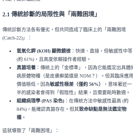
2.1 傳統診斷的局限性與「兩難困境」
傳統診斷方法各有優劣，但共同造成了臨床上的「兩難困境
(Catch-22)」：
氫氧化鉀 (KOH) 顯微鏡檢
：快速、直接，但敏感性中等
(約 61%)，且高度依賴操作者經驗。
真菌培養
：傳統上的「金標準」，因為它能鑑定出具體
病原體物種（是皮膚癬菌還是 NDM？）。但其臨床應
價值極低，因為
敏感性極差（僅約 56%）
，意味著近一
半的感染者會得到「假陰性」結果，且需要耗時數週。
組織病理學 (PAS 染色)
：在傳統方法中敏感性最高 (約
84%)，能確認真菌存在。但其
致命缺點是無法鑑定物
種
。
這就導致了「兩難困境」：