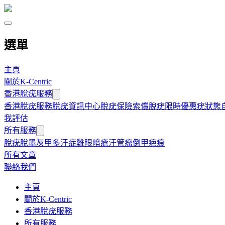
選單
主頁
關於K-Centric
香港脫疣服務
香港脫疣服務
脫疣資訊中心
脫疣保險索償
脫疣限時優惠
疣狀態
我評估
所有服務
脫疣
脫墨
灰甲
多汗症
雞眼
暗瘡
汗管瘤
倒甲
疤痕
所有文章
聯絡我們
主頁
關於K-Centric
香港脫疣服務
所有服務