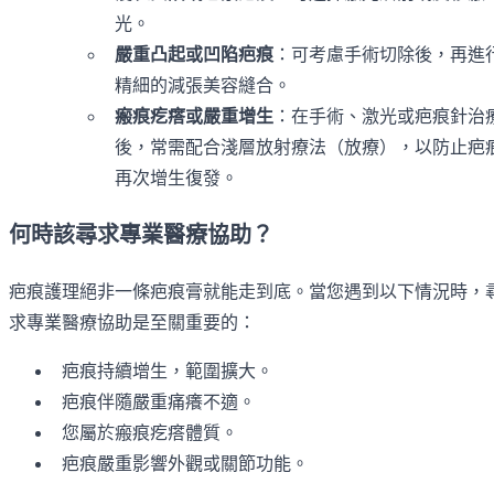
光。
嚴重凸起或凹陷疤痕
：可考慮手術切除後，再進
精細的減張美容縫合。
瘢痕疙瘩或嚴重增生
：在手術、激光或疤痕針治
後，常需配合淺層放射療法（放療），以防止疤
再次增生復發。
何時該尋求專業醫療協助？
疤痕護理絕非一條疤痕膏就能走到底。當您遇到以下情況時，
求專業醫療協助是至關重要的：
疤痕持續增生，範圍擴大。
疤痕伴隨嚴重痛癢不適。
您屬於瘢痕疙瘩體質。
疤痕嚴重影響外觀或關節功能。