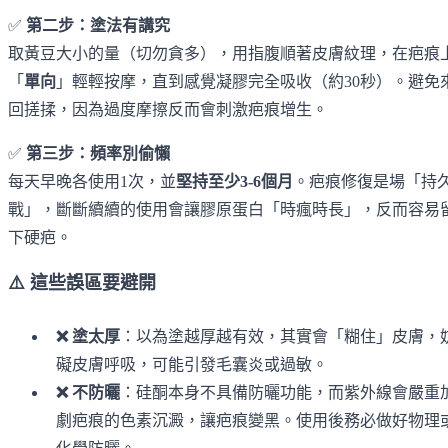
✅
第二步：塗法有講究
取黃豆大小的量（切勿貪多），用指腹順著皮膚紋理，在疤痕
「
單向
」輕輕按摩，直到感覺凝膠完全吸收（約30秒）。避免
回搓揉，因為過度摩擦反而會刺激疤痕增生。
✅
第三步：頻率別偷懶
每天早晚各使用1次，並
堅持至少3-6個月
。疤痕修復是場「持
戰」，斷斷續續的使用會讓膠原蛋白「時瘋時長」，反而容易
下硬疤。
⚠️ 這些誤區要避開
❌ 塗太厚
：以為塗越厚越有效，其實會「糊住」皮膚，
礙皮膚呼吸，可能引發毛囊炎或過敏。
❌ 不防曬
：硅酮本身不具備防曬功能，而紫外線會嚴重
劇疤痕的色素沉澱，讓疤痕變黑。使用後務必做好物理