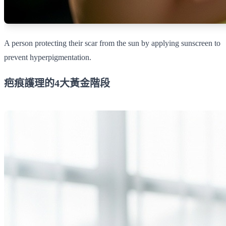
A person protecting their scar from the sun by applying sunscreen to
prevent hyperpigmentation.
疤痕護理的4大黃金階段