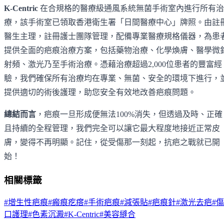
K-Centric
在合規格的醫療級通風系統無菌手術室內進行所有治
療，該手術室已領取香港衛生署「日間醫療中心」牌照。由註
醫生主理，註冊護士團隊管理，配備專業醫療規格儀器，為患
提供全面的疤痕治療方案，包括藥物治療、化學煥膚、醫學微
射頻、激光乃至手術治療。憑藉治療超過2,000位患者的豐富經
驗，我們確保所有治療均在專業、無菌、安全的環境下進行，
提供適切的術後護理，助您安全有效地改善疤痕問題。
總結而言
，疤痕一旦形成便無法100%消失，但透過及時、正確
且持續的全程管理，我們完全可以讓它最大程度地接近正常皮
膚，變得不再明顯。記住，從受傷那一刻起，抗疤之戰就已開
始！
相關標籤
#
增生性疤痕
#
瘢痕疙瘩
#
手術疤痕
#
減張貼
#
疤痕針
#
激光去疤
#
傷
口護理
#
色素沉澱
#
K-Centric
#
美容縫合