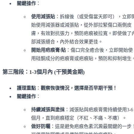
關鍵操作
：
使用減張貼
：拆線後（或受傷當天即可），立即
始使用減張器或減張貼，從外部拉緊傷口兩側皮
膚，有效對抗張力，預防疤痕被拉寬。即使做了
部減張縫合，內外結合效果更佳。
開始用疤痕膏/貼
：傷口完全癒合後，立即開始使
用硅酮成分的疤痕膏或疤痕貼，預防和抑制增生
第三階段：1-3個月內 (干預黃金期)
護理重點
：
觀察恢復情況，選擇是否早期干預！
關鍵操作
：
持續減張與塗抹
：減張貼與疤痕膏需持續使用3-6
個月，直到疤痕穩定（不紅、不痛、不癢）。
做好防曬
：這是避免疤痕色素沉澱最關鍵的一步