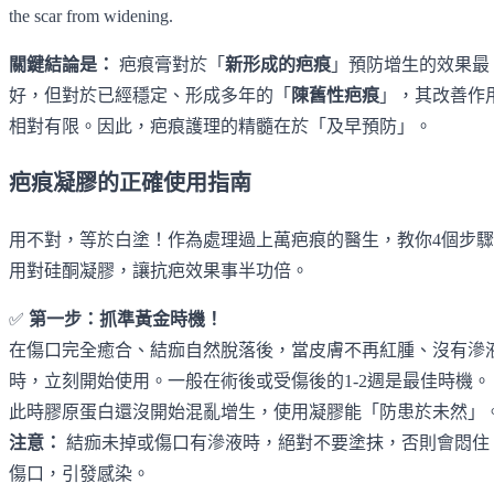
the scar from widening.
關鍵結論是：
疤痕膏對於「
新形成的疤痕
」預防增生的效果最
好，但對於已經穩定、形成多年的「
陳舊性疤痕
」，其改善作
相對有限。因此，疤痕護理的精髓在於「及早預防」。
疤痕凝膠的正確使用指南
用不對，等於白塗！作為處理過上萬疤痕的醫生，教你4個步驟
用對硅酮凝膠，讓抗疤效果事半功倍。
✅
第一步：抓準黃金時機！
在傷口完全癒合、結痂自然脫落後，當皮膚不再紅腫、沒有滲
時，立刻開始使用。一般在術後或受傷後的1-2週是最佳時機。
此時膠原蛋白還沒開始混亂增生，使用凝膠能「防患於未然」
注意：
結痂未掉或傷口有滲液時，絕對不要塗抹，否則會悶住
傷口，引發感染。