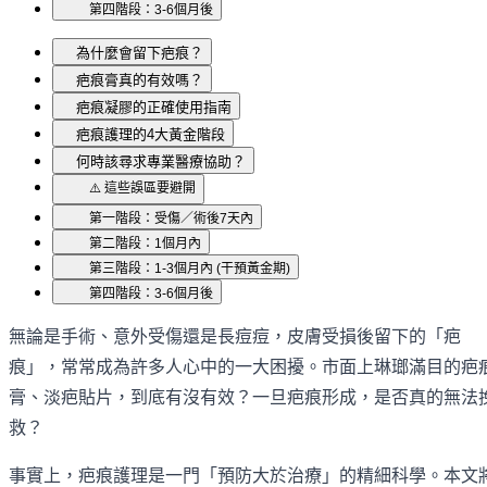
第四階段：3-6個月後
為什麼會留下疤痕？
疤痕膏真的有效嗎？
疤痕凝膠的正確使用指南
疤痕護理的4大黃金階段
何時該尋求專業醫療協助？
⚠️ 這些誤區要避開
第一階段：受傷／術後7天內
第二階段：1個月內
第三階段：1-3個月內 (干預黃金期)
第四階段：3-6個月後
無論是手術、意外受傷還是長痘痘，皮膚受損後留下的「疤
痕」，常常成為許多人心中的一大困擾。市面上琳瑯滿目的疤
膏、淡疤貼片，到底有沒有效？一旦疤痕形成，是否真的無法
救？
事實上，疤痕護理是一門「預防大於治療」的精細科學。本文