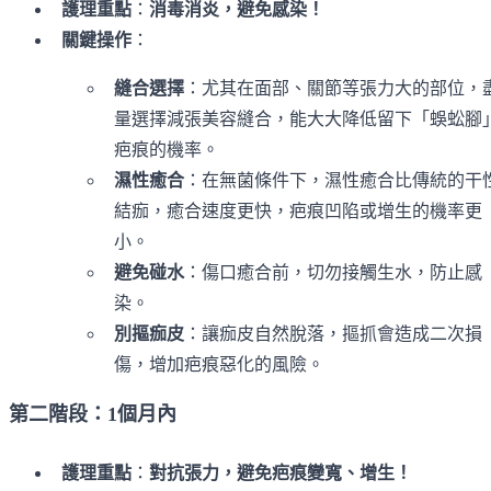
護理重點
：
消毒消炎，避免感染！
關鍵操作
：
縫合選擇
：尤其在面部、關節等張力大的部位，
量選擇減張美容縫合，能大大降低留下「蜈蚣腳
疤痕的機率。
濕性癒合
：在無菌條件下，濕性癒合比傳統的干
結痂，癒合速度更快，疤痕凹陷或增生的機率更
小。
避免碰水
：傷口癒合前，切勿接觸生水，防止感
染。
別摳痂皮
：讓痂皮自然脫落，摳抓會造成二次損
傷，增加疤痕惡化的風險。
第二階段：1個月內
護理重點
：
對抗張力，避免疤痕變寬、增生！