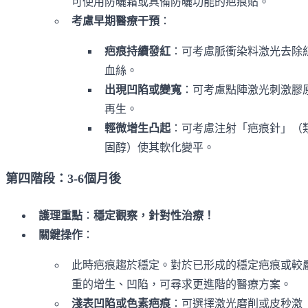
可使用防曬霜或具備防曬功能的疤痕貼。
考慮早期醫療干預
：
疤痕持續發紅
：可考慮脈衝染料激光去除
血絲。
出現凹陷或變寬
：可考慮點陣激光刺激膠
再生。
輕微增生凸起
：可考慮注射「疤痕針」（
固醇）使其軟化變平。
第四階段：3-6個月後
護理重點
：
穩定觀察，針對性治療！
關鍵操作
：
此時疤痕趨於穩定。對於已形成的穩定疤痕或較
重的增生、凹陷，可尋求更進階的醫療方案。
淺表凹陷或色素疤痕
：可選擇激光磨削或皮秒激