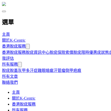
選單
主頁
關於K-Centric
香港脫疣服務
香港脫疣服務
脫疣資訊中心
脫疣保險索償
脫疣限時優惠
疣狀態
我評估
所有服務
脫疣
脫墨
灰甲
多汗症
雞眼
暗瘡
汗管瘤
倒甲
疤痕
所有文章
聯絡我們
主頁
關於K-Centric
香港脫疣服務
所有服務